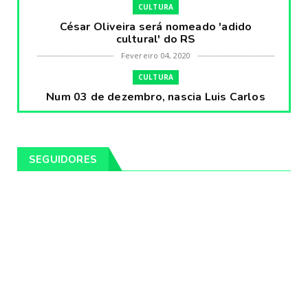
CULTURA
César Oliveira será nomeado 'adido
cultural' do RS
Fevereiro 04, 2020
CULTURA
Num 03 de dezembro, nascia Luis Carlos
Prestes, o Cavaleiro ...
Fevereiro 04, 2020
CULTURA
SEGUIDORES
Pintores da Temática Gauchesca - parte
VIII, por Léo Ribeir...
Fevereiro 04, 2020
CULTURA
Num dia 02 de janeiro de 1989 morria o
cantor missioneiro
Fevereiro 04, 2020
CAMPEIRO
Pelotas será sede da Festa Campeira do