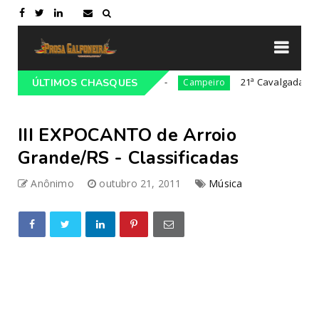
ista Gaúcho em Lajeado-RS
21ª Cavalgada Cultural d
ÚLTIMOS CHASQUES
Campeiro
III EXPOCANTO de Arroio
Grande/RS - Classificadas
Anônimo
outubro 21, 2011
Música