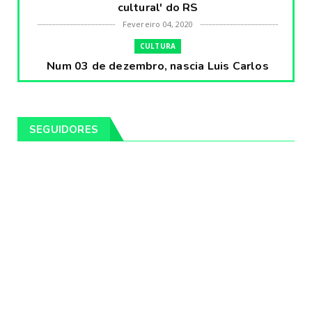
cultural' do RS
Fevereiro 04, 2020
CULTURA
Num 03 de dezembro, nascia Luis Carlos
Prestes, o Cavaleiro ...
Fevereiro 04, 2020
CULTURA
SEGUIDORES
Pintores da Temática Gauchesca - parte
VIII, por Léo Ribeir...
Fevereiro 04, 2020
CULTURA
Num dia 02 de janeiro de 1989 morria o
cantor missioneiro
Fevereiro 04, 2020
CAMPEIRO
Pelotas será sede da Festa Campeira do
Rio Grande do Sul
Fevereiro 04, 2020