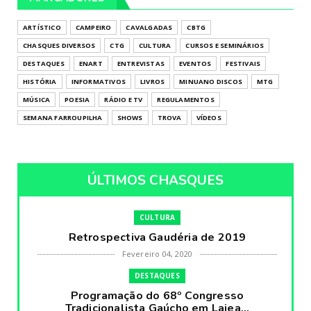
ARTÍSTICO
CAMPEIRO
CAVALGADAS
CBTG
CHASQUES DIVERSOS
CTG
CULTURA
CURSOS E SEMINÁRIOS
DESTAQUES
ENART
ENTREVISTAS
EVENTOS
FESTIVAIS
HISTÓRIA
INFORMATIVOS
LIVROS
MINUANO DISCOS
MTG
MÚSICA
POESIA
RÁDIO E TV
REGULAMENTOS
SEMANA FARROUPILHA
SHOWS
TROVA
VÍDEOS
ÚLTIMOS CHASQUES
CULTURA
Retrospectiva Gaudéria de 2019
Fevereiro 04, 2020
DESTAQUES
Programação do 68º Congresso
Tradicionalista Gaúcho em Lajea...