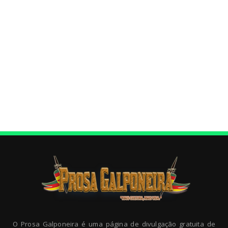
O Prosa Galponeira é uma página de divulgação gratuita de