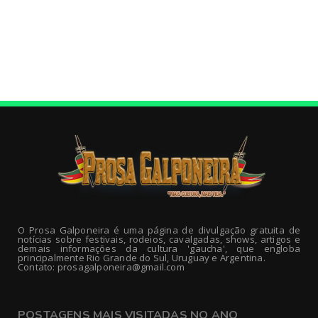
O Prosa Galponeira é uma página de divulgação gratuita de
notícias sobre festivais, rodeios, cavalgadas, shows, artigos e
demais informações da cultura 'gaucha', que engloba
principalmente Rio Grande do Sul, Uruguay e Argentina.
Contato: prosagalponeira@gmail.com
POSTAGENS MAIS VISITADAS NO ANO