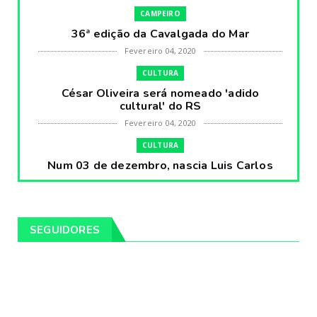
CAMPEIRO
36ª edição da Cavalgada do Mar
Fevereiro 04, 2020
CULTURA
César Oliveira será nomeado 'adido
cultural' do RS
Fevereiro 04, 2020
CULTURA
Num 03 de dezembro, nascia Luis Carlos
Prestes, o Cavaleiro ...
Fevereiro 04, 2020
CULTURA
SEGUIDORES
Pintores da Temática Gauchesca - parte
VIII, por Léo Ribeir...
Fevereiro 04, 2020
CULTURA
Num dia 02 de janeiro de 1989 morria o