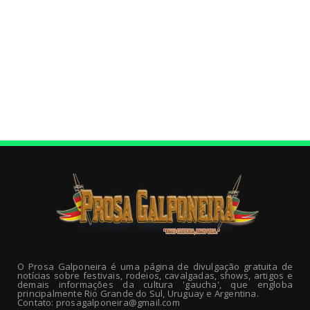
O Prosa Galponeira é uma página de divulgação gratuita de
notícias sobre festivais, rodeios, cavalgadas, shows, artigos e
demais informações da cultura 'gaucha', que engloba
principalmente Rio Grande do Sul, Uruguay e Argentina.
Contato: prosagalponeira@gmail.com