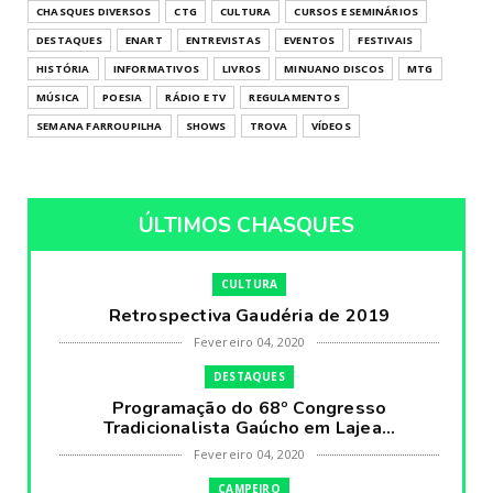
CHASQUES DIVERSOS
CTG
CULTURA
CURSOS E SEMINÁRIOS
DESTAQUES
ENART
ENTREVISTAS
EVENTOS
FESTIVAIS
HISTÓRIA
INFORMATIVOS
LIVROS
MINUANO DISCOS
MTG
MÚSICA
POESIA
RÁDIO E TV
REGULAMENTOS
SEMANA FARROUPILHA
SHOWS
TROVA
VÍDEOS
ÚLTIMOS CHASQUES
CULTURA
Retrospectiva Gaudéria de 2019
Fevereiro 04, 2020
DESTAQUES
Programação do 68º Congresso
Tradicionalista Gaúcho em Lajea...
Fevereiro 04, 2020
CAMPEIRO