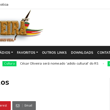
otícia
ÁDIOS
FAVORITOS
OUTROS LINKS
DOWNLOADS
CONTA
César Oliveira será nomeado 'adido cultural' do RS
Cultura
los
erest
Email