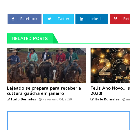
Facebook
Twitter
Linkedin
Pint
RELATED POSTS
Lajeado se prepara para receber a
Feliz Ano Novo...
cultura gaúcha em janeiro
2020!
Italo Dorneles
Fevereiro 04, 2020
Italo Dorneles
un