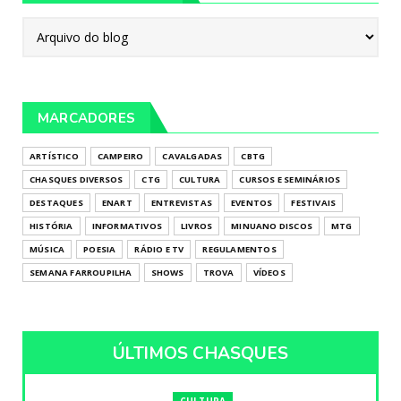
MARCADORES
ARTÍSTICO
CAMPEIRO
CAVALGADAS
CBTG
CHASQUES DIVERSOS
CTG
CULTURA
CURSOS E SEMINÁRIOS
DESTAQUES
ENART
ENTREVISTAS
EVENTOS
FESTIVAIS
HISTÓRIA
INFORMATIVOS
LIVROS
MINUANO DISCOS
MTG
MÚSICA
POESIA
RÁDIO E TV
REGULAMENTOS
SEMANA FARROUPILHA
SHOWS
TROVA
VÍDEOS
ÚLTIMOS CHASQUES