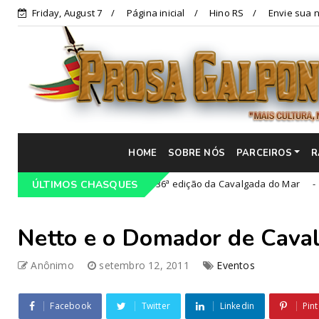
Friday, August 7
Página inicial
Hino RS
Envie sua n
HOME
SOBRE NÓS
PARCEIROS
R
 Doce
36ª edição da Cavalgada do Mar
ÚLTIMOS CHASQUES
Campeiro
Cultura
Netto e o Domador de Cava
Anônimo
setembro 12, 2011
Eventos
Facebook
Twitter
Linkedin
Pint