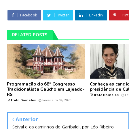
Facebook
Twitter
Linkedin
Pint
RELATED POSTS
Programação do 68º Congresso
Conheça as candid
Tradicionalista Gaúcho em Lajeado-
presidência de Cu
RS
Italo Dorneles
Fe
Italo Dorneles
Fevereiro 04, 2020
Anterior
Seival e os caminhos de Garibaldi, por Léo Ribeiro