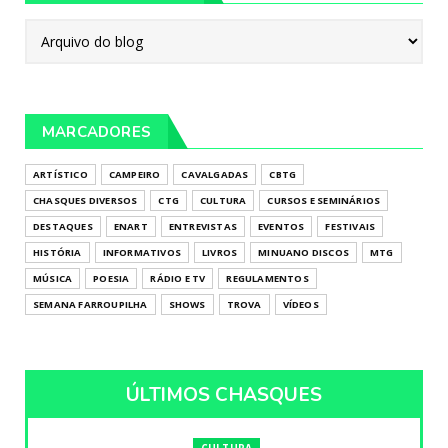
MARCADORES
ARTÍSTICO
CAMPEIRO
CAVALGADAS
CBTG
CHASQUES DIVERSOS
CTG
CULTURA
CURSOS E SEMINÁRIOS
DESTAQUES
ENART
ENTREVISTAS
EVENTOS
FESTIVAIS
HISTÓRIA
INFORMATIVOS
LIVROS
MINUANO DISCOS
MTG
MÚSICA
POESIA
RÁDIO E TV
REGULAMENTOS
SEMANA FARROUPILHA
SHOWS
TROVA
VÍDEOS
ÚLTIMOS CHASQUES