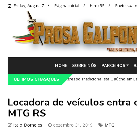
Friday, August 7
Página inicial
Hino RS
Envie sua n
HOME
SOBRE NÓS
PARCEIROS
R
Programação do 68º Congresso Tradicionalista Gaúcho em Lajeado-RS
ÚLTIMOS CHASQUES
Locadora de veículos entra 
MTG RS
Italo Dorneles
dezembro 31, 2019
MTG