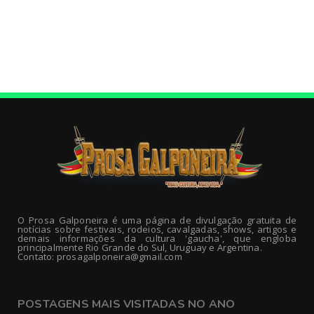
O Prosa Galponeira é uma página de divulgação gratuita de
notícias sobre festivais, rodeios, cavalgadas, shows, artigos e
demais informações da cultura 'gaucha', que engloba
principalmente Rio Grande do Sul, Uruguay e Argentina.
Contato: prosagalponeira@gmail.com
POSTAGENS MAIS VISITADAS NO ANO