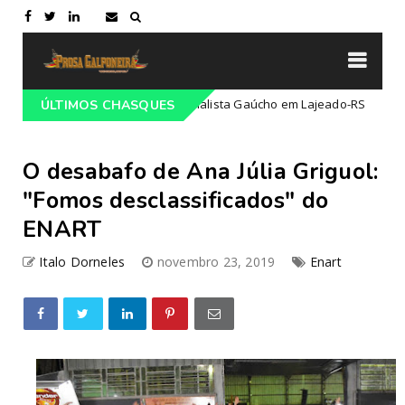
 68º Congresso Tradicionalista Gaúcho em Lajeado-RS
ÚLTIMOS CHASQUES
Campeiro
O desabafo de Ana Júlia Griguol:
"Fomos desclassificados" do
ENART
Italo Dorneles
novembro 23, 2019
Enart