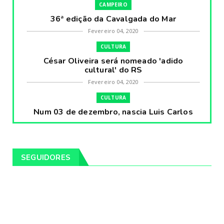
CAMPEIRO
36ª edição da Cavalgada do Mar
Fevereiro 04, 2020
CULTURA
César Oliveira será nomeado 'adido
cultural' do RS
Fevereiro 04, 2020
CULTURA
Num 03 de dezembro, nascia Luis Carlos
Prestes, o Cavaleiro ...
Fevereiro 04, 2020
CULTURA
SEGUIDORES
Pintores da Temática Gauchesca - parte
VIII, por Léo Ribeir...
Fevereiro 04, 2020
CULTURA
Num dia 02 de janeiro de 1989 morria o
cantor missioneiro