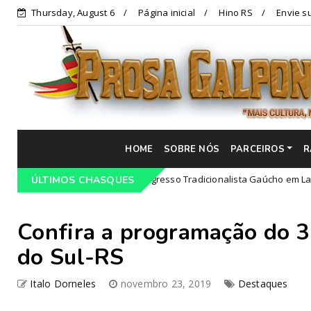
Thursday, August 6
Página inicial
Hino RS
Envie su
HOME
SOBRE NÓS
PARCEIROS
R
Programação do 68º Congresso Tradicionalista Gaúcho em Lajeado-RS
ÚLTIMOS CHASQUES
Confira a programação do 
do Sul-RS
Italo Dorneles
novembro 23, 2019
Destaques