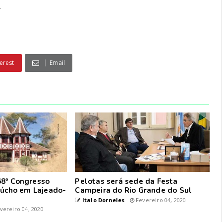
.
erest
Email
8º Congresso
Pelotas será sede da Festa
aúcho em Lajeado-
Campeira do Rio Grande do Sul
Italo Dorneles
Fevereiro 04, 2020
vereiro 04, 2020