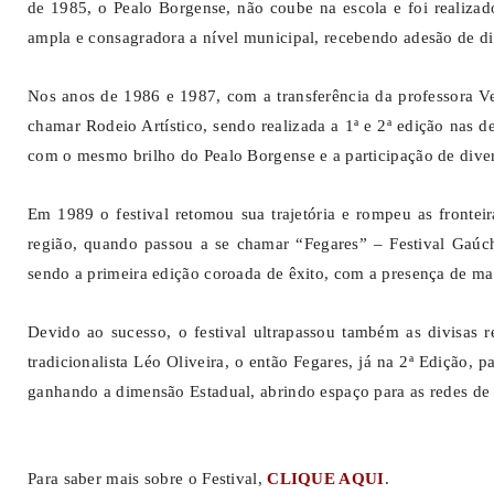
de 1985, o Pealo Borgense, não coube na escola e foi reali
ampla e consagradora a nível municipal, recebendo adesão de div
Nos anos de 1986 e 1987, com a transferência da professora Ve
chamar Rodeio Artístico, sendo realizada a 1ª e 2ª edição nas d
com o mesmo brilho do Pealo Borgense e a participação de diver
Em 1989 o festival retomou sua trajetória e rompeu as fronteir
região, quando passou a se chamar “Fegares” – Festival Gaúch
sendo a primeira edição coroada de êxito, com a presença de mai
Devido ao sucesso, o festival ultrapassou também as divisas 
tradicionalista Léo Oliveira, o então Fegares, já na 2ª Edição, 
ganhando a dimensão Estadual, abrindo espaço para as redes de 
Para saber mais sobre o Festival,
CLIQUE AQUI
.