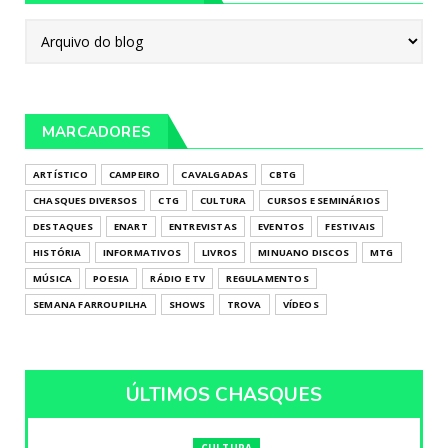
MARCADORES
ARTÍSTICO
CAMPEIRO
CAVALGADAS
CBTG
CHASQUES DIVERSOS
CTG
CULTURA
CURSOS E SEMINÁRIOS
DESTAQUES
ENART
ENTREVISTAS
EVENTOS
FESTIVAIS
HISTÓRIA
INFORMATIVOS
LIVROS
MINUANO DISCOS
MTG
MÚSICA
POESIA
RÁDIO E TV
REGULAMENTOS
SEMANA FARROUPILHA
SHOWS
TROVA
VÍDEOS
ÚLTIMOS CHASQUES