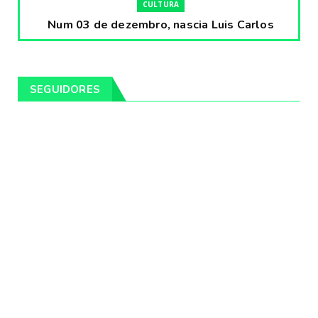
CULTURA
Num 03 de dezembro, nascia Luis Carlos
Prestes, o Cavaleiro ...
Fevereiro 04, 2020
CULTURA
SEGUIDORES
Pintores da Temática Gauchesca - parte
VIII, por Léo Ribeir...
Fevereiro 04, 2020
CULTURA
Num dia 02 de janeiro de 1989 morria o
cantor missioneiro
Fevereiro 04, 2020
CAMPEIRO
Pelotas será sede da Festa Campeira do
Rio Grande do Sul
Fevereiro 04, 2020
DESTAQUES
Os Fagundes farão 14 shows gratuitos nas