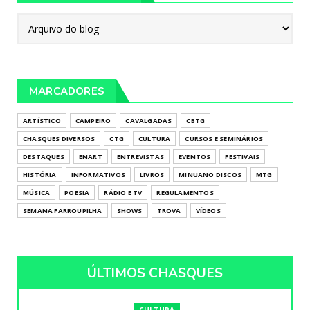
MARCADORES
ARTÍSTICO
CAMPEIRO
CAVALGADAS
CBTG
CHASQUES DIVERSOS
CTG
CULTURA
CURSOS E SEMINÁRIOS
DESTAQUES
ENART
ENTREVISTAS
EVENTOS
FESTIVAIS
HISTÓRIA
INFORMATIVOS
LIVROS
MINUANO DISCOS
MTG
MÚSICA
POESIA
RÁDIO E TV
REGULAMENTOS
SEMANA FARROUPILHA
SHOWS
TROVA
VÍDEOS
ÚLTIMOS CHASQUES