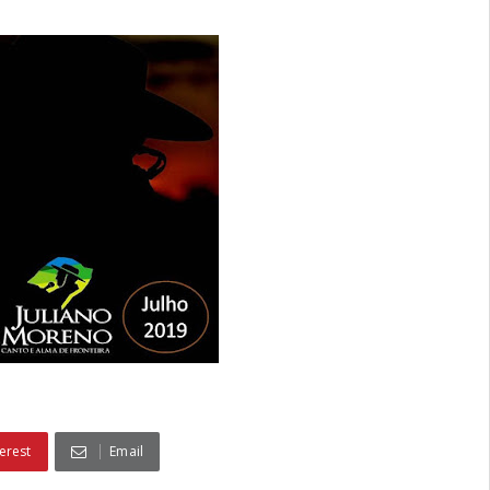
erest
Email