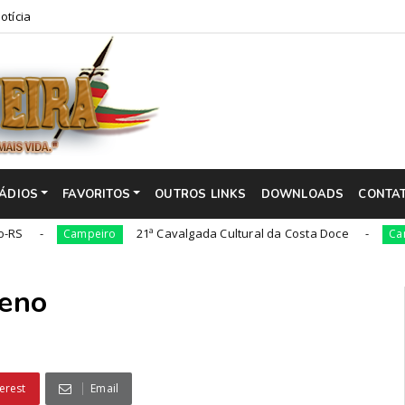
otícia
ÁDIOS
FAVORITOS
OUTROS LINKS
DOWNLOADS
CONTA
21ª Cavalgada Cultural da Costa Doce
Campeiro
Campeiro
reno
erest
Email