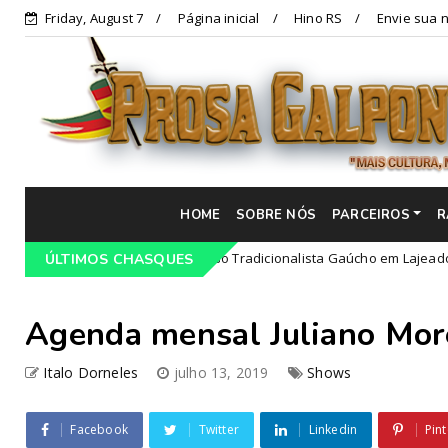
Friday, August 7
Página inicial
Hino RS
Envie sua n
HOME
SOBRE NÓS
PARCEIROS
R
ramação do 68º Congresso Tradicionalista Gaúcho em Lajeado-RS
ÚLTIMOS CHASQUES
Agenda mensal Juliano Mo
Italo Dorneles
julho 13, 2019
Shows
Facebook
Twitter
Linkedin
Pint