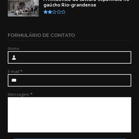
gaúcho Rio-grandense
FORMULÁRIO DE CONTATO
Nome
E-mail
*
Mensagem
*