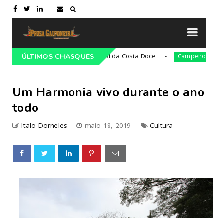
21ª Cavalgada Cultural da Costa Doce
36ª ediç
o
ÚLTIMOS CHASQUES
Campeiro
Um Harmonia vivo durante o ano
todo
Italo Dorneles
maio 18, 2019
Cultura