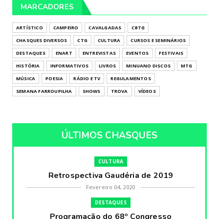
MARCADORES
ARTÍSTICO
CAMPEIRO
CAVALGADAS
CBTG
CHASQUES DIVERSOS
CTG
CULTURA
CURSOS E SEMINÁRIOS
DESTAQUES
ENART
ENTREVISTAS
EVENTOS
FESTIVAIS
HISTÓRIA
INFORMATIVOS
LIVROS
MINUANO DISCOS
MTG
MÚSICA
POESIA
RÁDIO E TV
REGULAMENTOS
SEMANA FARROUPILHA
SHOWS
TROVA
VÍDEOS
ÚLTIMOS CHASQUES
CULTURA
Retrospectiva Gaudéria de 2019
Fevereiro 04, 2020
DESTAQUES
Programação do 68º Congresso