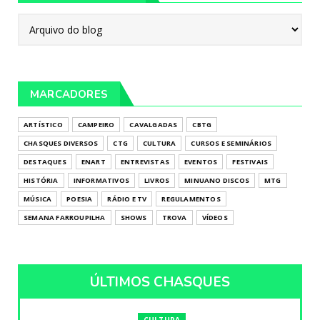
MARCADORES
ARTÍSTICO
CAMPEIRO
CAVALGADAS
CBTG
CHASQUES DIVERSOS
CTG
CULTURA
CURSOS E SEMINÁRIOS
DESTAQUES
ENART
ENTREVISTAS
EVENTOS
FESTIVAIS
HISTÓRIA
INFORMATIVOS
LIVROS
MINUANO DISCOS
MTG
MÚSICA
POESIA
RÁDIO E TV
REGULAMENTOS
SEMANA FARROUPILHA
SHOWS
TROVA
VÍDEOS
ÚLTIMOS CHASQUES