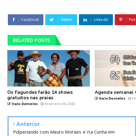
Facebook
Twitter
Linkedin
Pint
RELATED POSTS
Os Fagundes farão 14 shows
Agenda semanal 
gratuitos nas praias
Italo Dorneles
Fe
Italo Dorneles
Fevereiro 04, 2020
Anterior
Pulperiando com Mauro Moraes e Ita Cunha em