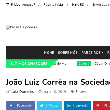
Friday, August 7
Página inicial
Hino RS
Envie sua n
HOME
SOBRE NÓS
PARCEIROS
R
36ª edição da Cavalgada do Mar
César Oliveira será 
ÚLTIMOS CHASQUES
Cultura
João Luiz Corrêa na Socieda
Italo Dorneles
maio 18, 2019
Shows
Facebook
Twitter
Linkedin
Pint