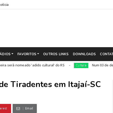
otícia
ÁDIOS
FAVORITOS
OUTROS LINKS
DOWNLOADS
CONTA
nomeado 'adido cultural' do RS
Num 03 de dezembro, na
Cultura
de Tiradentes em Itajaí-SC
erest
Email