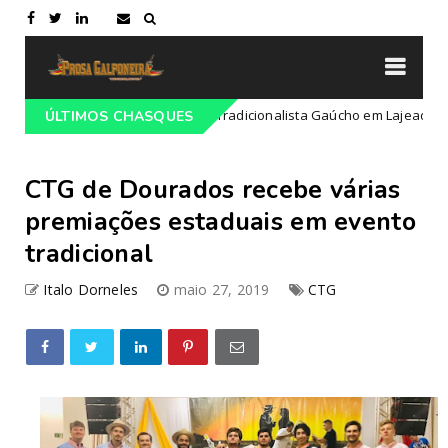
amação do 68º Congresso Tradicionalista Gaúcho em Lajeado-RS
ÚLTIMOS CHASQUES
CTG de Dourados recebe várias
premiações estaduais em evento
tradicional
Italo Dorneles
maio 27, 2019
CTG