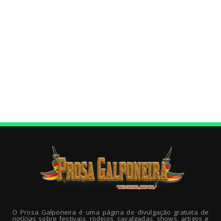
O Prosa Galponeira é uma página de divulgação gratuita de
notícias sobre festivais, rodeios, cavalgadas, shows, artigos e