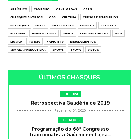
ARTÍSTICO
CAMPEIRO
CAVALGADAS
CBTG
CHASQUES DIVERSOS
CTG
CULTURA
CURSOS E SEMINÁRIOS
DESTAQUES
ENART
ENTREVISTAS
EVENTOS
FESTIVAIS
HISTÓRIA
INFORMATIVOS
LIVROS
MINUANO DISCOS
MTG
MÚSICA
POESIA
RÁDIO E TV
REGULAMENTOS
SEMANA FARROUPILHA
SHOWS
TROVA
VÍDEOS
ÚLTIMOS CHASQUES
CULTURA
Retrospectiva Gaudéria de 2019
Fevereiro 04, 2020
DESTAQUES
Programação do 68º Congresso
Tradicionalista Gaúcho em Lajea...