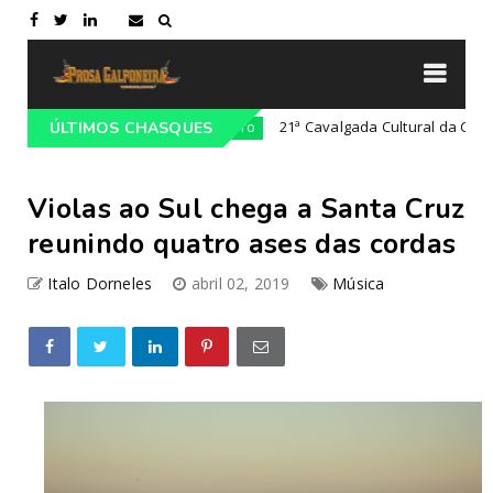
 Lajeado-RS
21ª Cavalgada Cultural da Costa Doce
ÚLTIMOS CHASQUES
Campeiro
Violas ao Sul chega a Santa Cruz
reunindo quatro ases das cordas
Italo Dorneles
abril 02, 2019
Música