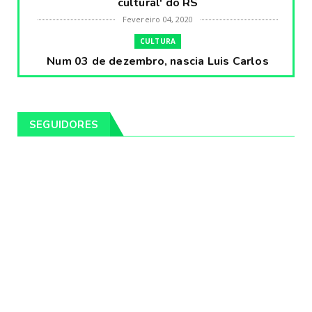
cultural' do RS
Fevereiro 04, 2020
CULTURA
Num 03 de dezembro, nascia Luis Carlos
Prestes, o Cavaleiro ...
Fevereiro 04, 2020
CULTURA
SEGUIDORES
Pintores da Temática Gauchesca - parte
VIII, por Léo Ribeir...
Fevereiro 04, 2020
CULTURA
Num dia 02 de janeiro de 1989 morria o
cantor missioneiro
Fevereiro 04, 2020
CAMPEIRO
Pelotas será sede da Festa Campeira do
Rio Grande do Sul
Fevereiro 04, 2020