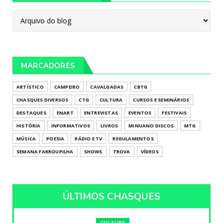
MARCADORES
ARTÍSTICO
CAMPEIRO
CAVALGADAS
CBTG
CHASQUES DIVERSOS
CTG
CULTURA
CURSOS E SEMINÁRIOS
DESTAQUES
ENART
ENTREVISTAS
EVENTOS
FESTIVAIS
HISTÓRIA
INFORMATIVOS
LIVROS
MINUANO DISCOS
MTG
MÚSICA
POESIA
RÁDIO E TV
REGULAMENTOS
SEMANA FARROUPILHA
SHOWS
TROVA
VÍDEOS
ÚLTIMOS CHASQUES