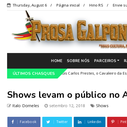
Thursday, August 6
Página inicial
Hino RS
Envie su
HOME
SOBRE NÓS
PARCEIROS
R
3 de dezembro, nascia Luis Carlos Prestes, o Cavaleiro da Esperança
ÚLTIMOS CHASQUES
Shows levam o público no 
Italo Dorneles
setembro 12, 2018
Shows
Facebook
Twitter
Linkedin
Pint