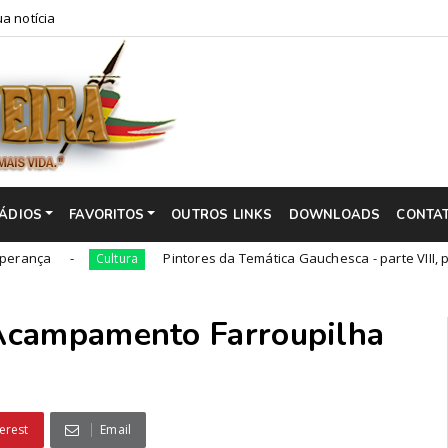
a notícia
ÁDIOS
FAVORITOS
OUTROS LINKS
DOWNLOADS
CONTA
Pintores da Temática Gauchesca - parte VIII, por Léo Rib
Cultura
Acampamento Farroupilha
erest
Email