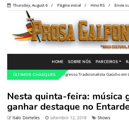
Thursday, August 6
Página inicial
Hino RS
Envie su
HOME
SOBRE NÓS
PARCEIROS
R
Programação do 68º Congresso Tradicionalista Gaúcho em Lajeado-R
ÚLTIMOS CHASQUES
Nesta quinta-feira: música g
ganhar destaque no Entarde
Italo Dorneles
setembro 12, 2018
Shows