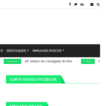
TO
DESTAQUES
MINUANO DISCOS
36ª edição da Cavalgada do Mar
César Oliveira 
iro
Cultura
CURTA NOSSO FACEBOOK