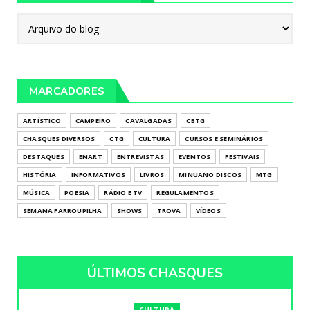
MARCADORES
ARTÍSTICO
CAMPEIRO
CAVALGADAS
CBTG
CHASQUES DIVERSOS
CTG
CULTURA
CURSOS E SEMINÁRIOS
DESTAQUES
ENART
ENTREVISTAS
EVENTOS
FESTIVAIS
HISTÓRIA
INFORMATIVOS
LIVROS
MINUANO DISCOS
MTG
MÚSICA
POESIA
RÁDIO E TV
REGULAMENTOS
SEMANA FARROUPILHA
SHOWS
TROVA
VÍDEOS
ÚLTIMOS CHASQUES