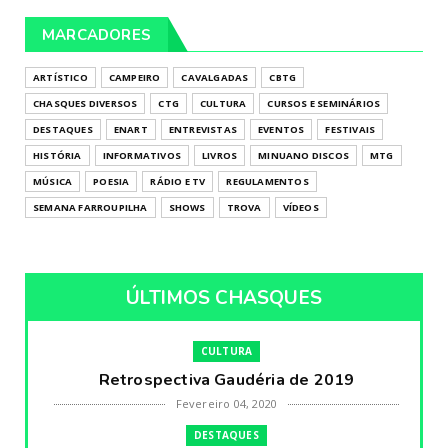
MARCADORES
ARTÍSTICO
CAMPEIRO
CAVALGADAS
CBTG
CHASQUES DIVERSOS
CTG
CULTURA
CURSOS E SEMINÁRIOS
DESTAQUES
ENART
ENTREVISTAS
EVENTOS
FESTIVAIS
HISTÓRIA
INFORMATIVOS
LIVROS
MINUANO DISCOS
MTG
MÚSICA
POESIA
RÁDIO E TV
REGULAMENTOS
SEMANA FARROUPILHA
SHOWS
TROVA
VÍDEOS
ÚLTIMOS CHASQUES
CULTURA
Retrospectiva Gaudéria de 2019
Fevereiro 04, 2020
DESTAQUES