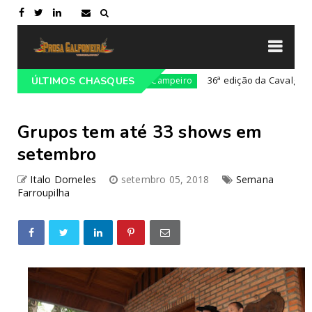
ltural da Costa Doce
36ª edição da Cavalgada do Ma
ÚLTIMOS CHASQUES
Campeiro
Grupos tem até 33 shows em
setembro
Italo Dorneles
setembro 05, 2018
Semana
Farroupilha