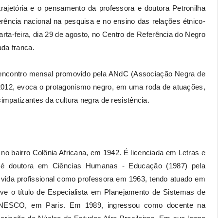
ajetória e o pensamento da professora e doutora Petronilha
erência nacional na pesquisa e no ensino das relações étnico-
rta-feira, dia 29 de agosto, no Centro de Referência do Negro
ada franca.
contro mensal promovido pela ANdC (Associação Negra de
e 2012, evoca o protagonismo negro, em uma roda de atuações,
simpatizantes da cultura negra de resistência.
no bairro Colônia Africana, em 1942. É licenciada em Letras e
 é doutora em Ciências Humanas - Educação (1987) pela
 vida profissional como professora em 1963, tendo atuado em
eve o título de Especialista em Planejamento de Sistemas de
 UNESCO, em Paris. Em 1989, ingressou como docente na