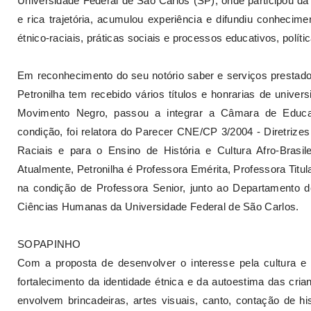
Universidade Federal de São Carlos (SP), onde participou da
e rica trajetória, acumulou experiência e difundiu conheci
étnico-raciais, práticas sociais e processos educativos, políti
Em reconhecimento do seu notório saber e serviços prestados
Petronilha tem recebido vários títulos e honrarias de univer
Movimento Negro, passou a integrar a Câmara de Educa
condição, foi relatora do Parecer CNE/CP 3/2004 - Diretrize
Raciais e para o Ensino de História e Cultura Afro-Brasil
Atualmente, Petronilha é Professora Emérita, Professora Titu
na condição de Professora Senior, junto ao Departamento 
Ciências Humanas da Universidade Federal de São Carlos.
SOPAPINHO
Com a proposta de desenvolver o interesse pela cultura 
fortalecimento da identidade étnica e da autoestima das cria
envolvem brincadeiras, artes visuais, canto, contação de h