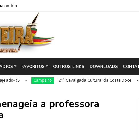
a notícia
ÁDIOS
FAVORITOS
OUTROS LINKS
DOWNLOADS
CONTA
21ª Cavalgada Cultural da Costa Doce
Campeiro
Campei
enageia a professora
a