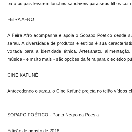
para os pais levarem lanches saudáveis para seus filhos com
FEIRA AFRO
A Feira Afro acompanha e apoia o Sopapo Poético desde suas
sarau. A diversidade de produtos e estilos é sua caracterís
voltada para a identidade étnica. Artesanato, alimentação, l
música - e muito mais - são opções da feira para o eclético pú
CINE KAFUNÉ
Antecedendo o sarau, o Cine Kafuné projeta no telão vídeos c
SOPAPO POÉTICO - Ponto Negro da Poesia
Edição de agosto de 2018