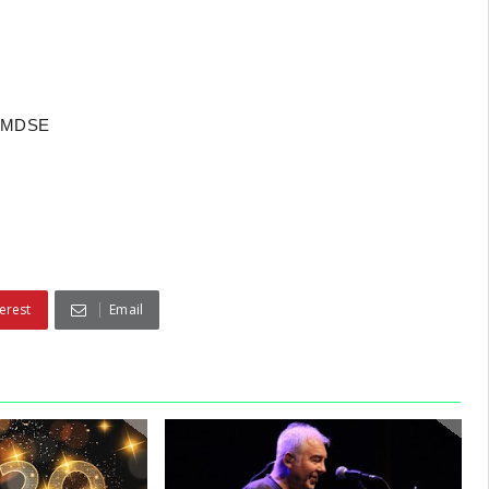
- SMDSE
erest
Email