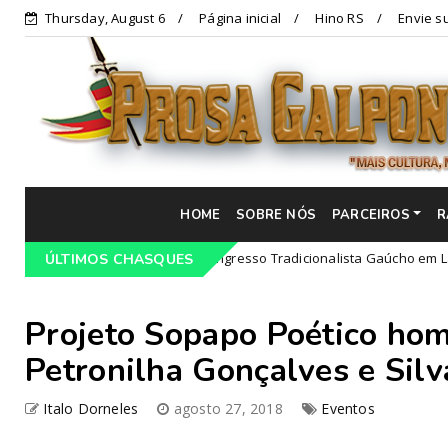
Thursday, August 6
Página inicial
Hino RS
Envie su
HOME
SOBRE NÓS
PARCEIROS
R
Programação do 68º Congresso Tradicionalista Gaúcho em Lajeado-RS
ÚLTIMOS CHASQUES
Projeto Sopapo Poético hom
Petronilha Gonçalves e Silv
Italo Dorneles
agosto 27, 2018
Eventos