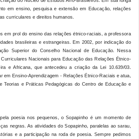
 criação do Núcleo de Estudos Afro-Brasileiros. Em sua longa
mento em ensino, pesquisa e extensão em Educação, relações
cas curriculares e direitos humanos.
 em prol do ensino das relações étnico-raciais, a professora
sidades brasileiras e estrangeiras. Em 2002, por indicação do
ção Superior do Conselho Nacional de Educação. Nessa
s Curriculares Nacionais para Educação das Relações Étnico-
eira e Africana, que antecedeu a criação da Lei 10.639/03.
lar em Ensino-Aprendizagem - Relações Étnico-Raciais e atua,
de Teorias e Práticas Pedagógicas do Centro de Educação e
e pela poesia nos pequenos, o Sopapinho é um momento de
nças negras. As atividades do Sopapinho, paralelas ao sarau,
istórias e a participação na roda de poesia. Sempre pedimos