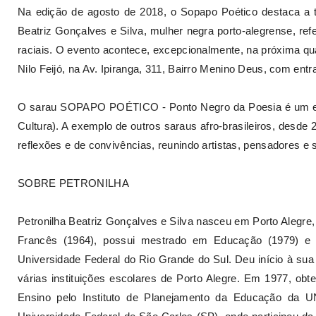
Na edição de agosto de 2018, o Sopapo Poético destaca a tr
Beatriz Gonçalves e Silva, mulher negra porto-alegrense, ref
raciais. O evento acontece, excepcionalmente, na próxima qua
Nilo Feijó, na Av. Ipiranga, 311, Bairro Menino Deus, com entr
O sarau SOPAPO POÉTICO - Ponto Negro da Poesia é um en
Cultura). A exemplo de outros saraus afro-brasileiros, desd
reflexões e de convivências, reunindo artistas, pensadores e 
SOBRE PETRONILHA
Petronilha Beatriz Gonçalves e Silva nasceu em Porto Alegre, 
Francês (1964), possui mestrado em Educação (1979) e
Universidade Federal do Rio Grande do Sul. Deu início à sua
várias instituições escolares de Porto Alegre. Em 1977, obt
Ensino pelo Instituto de Planejamento da Educação da