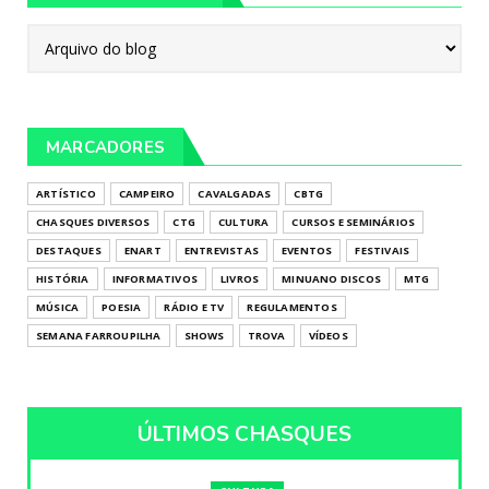
MARCADORES
ARTÍSTICO
CAMPEIRO
CAVALGADAS
CBTG
CHASQUES DIVERSOS
CTG
CULTURA
CURSOS E SEMINÁRIOS
DESTAQUES
ENART
ENTREVISTAS
EVENTOS
FESTIVAIS
HISTÓRIA
INFORMATIVOS
LIVROS
MINUANO DISCOS
MTG
MÚSICA
POESIA
RÁDIO E TV
REGULAMENTOS
SEMANA FARROUPILHA
SHOWS
TROVA
VÍDEOS
ÚLTIMOS CHASQUES