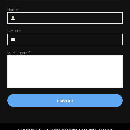
Nome
E-mail
*
Mensagem
*
Copyright ©
2026 | Prosa Galponeira | All Rights Reserved