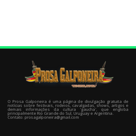
O Prosa Galponeira é uma página de divulgação gratuita de
notícias sobre festivais, rodeios, cavalgadas, shows, artigos e
demais informações da cultura 'gaucha', que engloba
principalmente Rio Grande do Sul, Uruguay e Argentina.
Contato: prosagalponeira@gmail.com