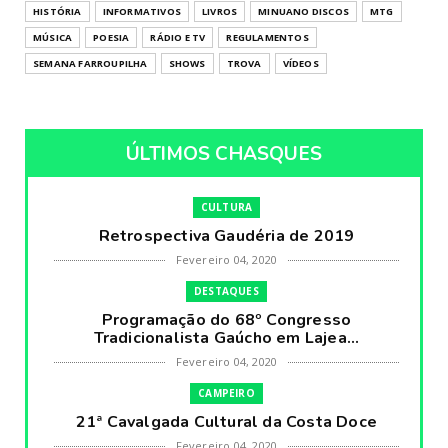
HISTÓRIA
INFORMATIVOS
LIVROS
MINUANO DISCOS
MTG
MÚSICA
POESIA
RÁDIO E TV
REGULAMENTOS
SEMANA FARROUPILHA
SHOWS
TROVA
VÍDEOS
ÚLTIMOS CHASQUES
CULTURA
Retrospectiva Gaudéria de 2019
Fevereiro 04, 2020
DESTAQUES
Programação do 68º Congresso
Tradicionalista Gaúcho em Lajea...
Fevereiro 04, 2020
CAMPEIRO
21ª Cavalgada Cultural da Costa Doce
Fevereiro 04, 2020