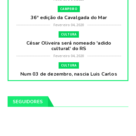
CAMPEIRO
36ª edição da Cavalgada do Mar
Fevereiro 04, 2020
CULTURA
César Oliveira será nomeado 'adido
cultural' do RS
Fevereiro 04, 2020
CULTURA
Num 03 de dezembro, nascia Luis Carlos
Prestes, o Cavaleiro ...
Fevereiro 04, 2020
CULTURA
SEGUIDORES
Pintores da Temática Gauchesca - parte
VIII, por Léo Ribeir...
Fevereiro 04, 2020
CULTURA