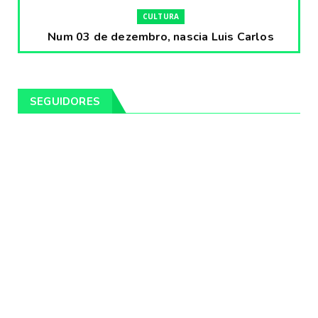
CULTURA
Num 03 de dezembro, nascia Luis Carlos
Prestes, o Cavaleiro ...
Fevereiro 04, 2020
CULTURA
SEGUIDORES
Pintores da Temática Gauchesca - parte
VIII, por Léo Ribeir...
Fevereiro 04, 2020
CULTURA
Num dia 02 de janeiro de 1989 morria o
cantor missioneiro
Fevereiro 04, 2020
CAMPEIRO
Pelotas será sede da Festa Campeira do
Rio Grande do Sul
Fevereiro 04, 2020
DESTAQUES