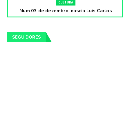
CULTURA
Num 03 de dezembro, nascia Luis Carlos
Prestes, o Cavaleiro ...
Fevereiro 04, 2020
CULTURA
SEGUIDORES
Pintores da Temática Gauchesca - parte
VIII, por Léo Ribeir...
Fevereiro 04, 2020
CULTURA
Num dia 02 de janeiro de 1989 morria o
cantor missioneiro
Fevereiro 04, 2020
CAMPEIRO
Pelotas será sede da Festa Campeira do
Rio Grande do Sul
Fevereiro 04, 2020
DESTAQUES
Os Fagundes farão 14 shows gratuitos nas