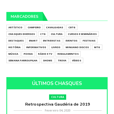
MARCADORES
ARTÍSTICO
CAMPEIRO
CAVALGADAS
CBTG
CHASQUES DIVERSOS
CTG
CULTURA
CURSOS E SEMINÁRIOS
DESTAQUES
ENART
ENTREVISTAS
EVENTOS
FESTIVAIS
HISTÓRIA
INFORMATIVOS
LIVROS
MINUANO DISCOS
MTG
MÚSICA
POESIA
RÁDIO E TV
REGULAMENTOS
SEMANA FARROUPILHA
SHOWS
TROVA
VÍDEOS
ÚLTIMOS CHASQUES
CULTURA
Retrospectiva Gaudéria de 2019
Fevereiro 04, 2020