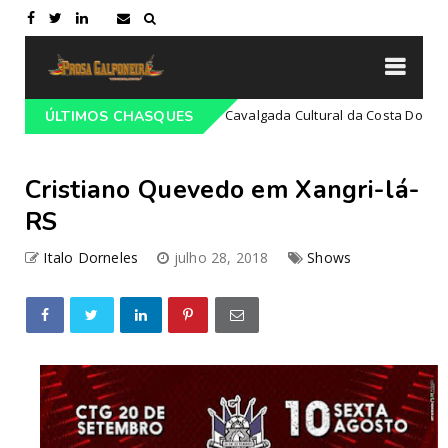
do-RS
21ª Cavalgada Cultural da Costa Doce
ÚLTIMOS CHASQUES
Campeiro
C
Cristiano Quevedo em Xangri-lá-
RS
Italo Dorneles
julho 28, 2018
Shows