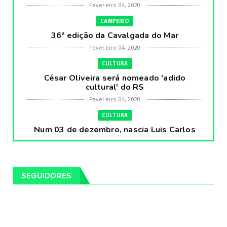
Fevereiro 04, 2020
CAMPEIRO
36ª edição da Cavalgada do Mar
Fevereiro 04, 2020
CULTURA
César Oliveira será nomeado 'adido
cultural' do RS
Fevereiro 04, 2020
CULTURA
Num 03 de dezembro, nascia Luis Carlos
Prestes, o Cavaleiro ...
Fevereiro 04, 2020
CULTURA
SEGUIDORES
Pintores da Temática Gauchesca - parte
VIII, por Léo Ribeir...
Fevereiro 04, 2020
CULTURA