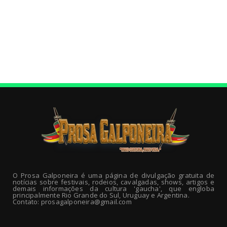
O Prosa Galponeira é uma página de divulgação gratuita de
notícias sobre festivais, rodeios, cavalgadas, shows, artigos e
demais informações da cultura 'gaucha', que engloba
principalmente Rio Grande do Sul, Uruguay e Argentina.
Contato: prosagalponeira@gmail.com