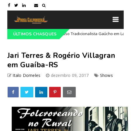
Programação do 68º Congresso Tradicionalista Gaúcho em Lajeado-RS
ÚLTIMOS CHASQUES
Jari Terres & Rogério Villagran
em Guaíba-RS
Italo Dorneles
dezembro 09, 2017
Shows