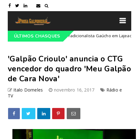
amação do 68º Congresso Tradicionalista Gaúcho em Lajeado-RS
ÚLTIMOS CHASQUES
'Galpão Crioulo' anuncia o CTG
vencedor do quadro 'Meu Galpão
de Cara Nova'
Italo Dorneles
novembro 16, 2017
Rádio e
TV