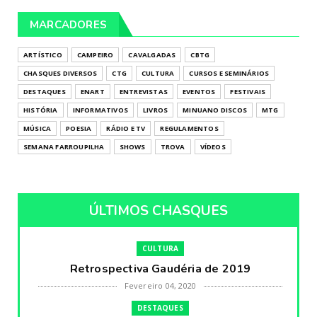
MARCADORES
ARTÍSTICO
CAMPEIRO
CAVALGADAS
CBTG
CHASQUES DIVERSOS
CTG
CULTURA
CURSOS E SEMINÁRIOS
DESTAQUES
ENART
ENTREVISTAS
EVENTOS
FESTIVAIS
HISTÓRIA
INFORMATIVOS
LIVROS
MINUANO DISCOS
MTG
MÚSICA
POESIA
RÁDIO E TV
REGULAMENTOS
SEMANA FARROUPILHA
SHOWS
TROVA
VÍDEOS
ÚLTIMOS CHASQUES
CULTURA
Retrospectiva Gaudéria de 2019
Fevereiro 04, 2020
DESTAQUES