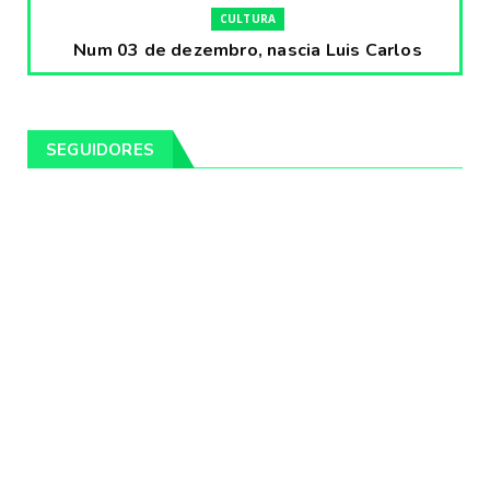
CULTURA
Num 03 de dezembro, nascia Luis Carlos
Prestes, o Cavaleiro ...
Fevereiro 04, 2020
CULTURA
SEGUIDORES
Pintores da Temática Gauchesca - parte
VIII, por Léo Ribeir...
Fevereiro 04, 2020
CULTURA
Num dia 02 de janeiro de 1989 morria o
cantor missioneiro
Fevereiro 04, 2020
CAMPEIRO
Pelotas será sede da Festa Campeira do
Rio Grande do Sul
Fevereiro 04, 2020
DESTAQUES