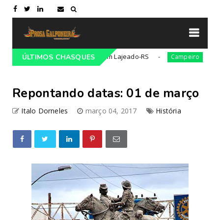
Tradicionalista Gaúcho em Lajeado-RS
21ª Cavalgad
ÚLTIMOS CHASQUES
Campeiro
Repontando datas: 01 de março
Italo Dorneles
março 04, 2017
História