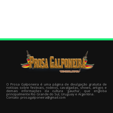
O Prosa Galponeira é uma página de divulgação gratuita de
notícias sobre festivais, rodeios, cavalgadas, shows, artigos e
demais informações da cultura 'gaucha', que engloba
principalmente Rio Grande do Sul, Uruguay e Argentina.
Contato: prosagalponeira@gmail.com