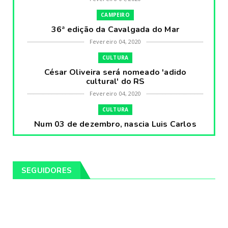
CAMPEIRO
36ª edição da Cavalgada do Mar
Fevereiro 04, 2020
CULTURA
César Oliveira será nomeado 'adido
cultural' do RS
Fevereiro 04, 2020
CULTURA
Num 03 de dezembro, nascia Luis Carlos
Prestes, o Cavaleiro ...
Fevereiro 04, 2020
CULTURA
SEGUIDORES
Pintores da Temática Gauchesca - parte
VIII, por Léo Ribeir...
Fevereiro 04, 2020
CULTURA
Num dia 02 de janeiro de 1989 morria o