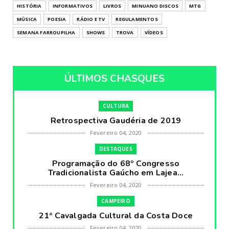
HISTÓRIA
INFORMATIVOS
LIVROS
MINUANO DISCOS
MTG
MÚSICA
POESIA
RÁDIO E TV
REGULAMENTOS
SEMANA FARROUPILHA
SHOWS
TROVA
VÍDEOS
ÚLTIMOS CHASQUES
CULTURA
Retrospectiva Gaudéria de 2019
Fevereiro 04, 2020
DESTAQUES
Programação do 68º Congresso
Tradicionalista Gaúcho em Lajea...
Fevereiro 04, 2020
CAMPEIRO
21ª Cavalgada Cultural da Costa Doce
Fevereiro 04, 2020