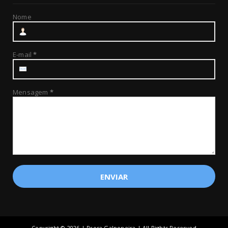
Nome
E-mail
*
Mensagem
*
Copyright ©
2026 | Prosa Galponeira | All Rights Reserved