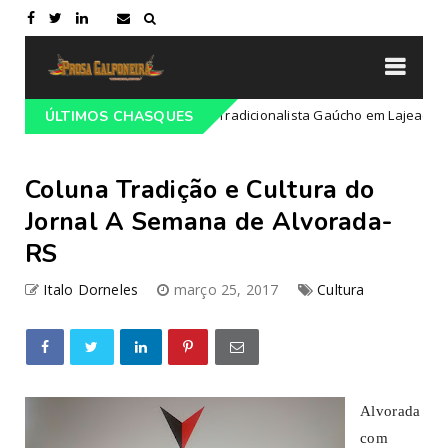
ramação do 68º Congresso Tradicionalista Gaúcho em Lajeado-RS
ÚLTIMOS CHASQUES
Coluna Tradição e Cultura do
Jornal A Semana de Alvorada-
RS
Italo Dorneles
março 25, 2017
Cultura
Alvorada
com