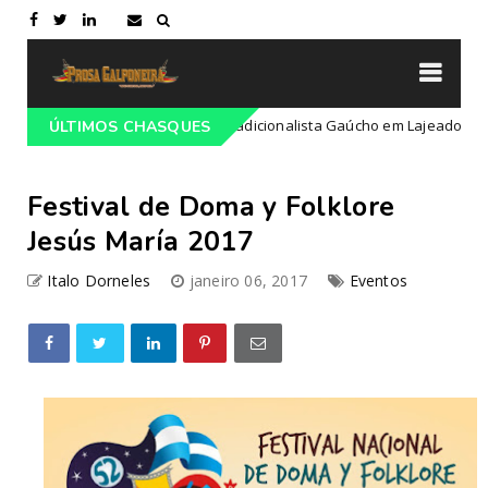
mação do 68º Congresso Tradicionalista Gaúcho em Lajeado-RS
ÚLTIMOS CHASQUES
C
Festival de Doma y Folklore
Jesús María 2017
Italo Dorneles
janeiro 06, 2017
Eventos