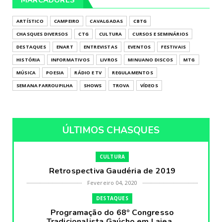
ARTÍSTICO
CAMPEIRO
CAVALGADAS
CBTG
CHASQUES DIVERSOS
CTG
CULTURA
CURSOS E SEMINÁRIOS
DESTAQUES
ENART
ENTREVISTAS
EVENTOS
FESTIVAIS
HISTÓRIA
INFORMATIVOS
LIVROS
MINUANO DISCOS
MTG
MÚSICA
POESIA
RÁDIO E TV
REGULAMENTOS
SEMANA FARROUPILHA
SHOWS
TROVA
VÍDEOS
ÚLTIMOS CHASQUES
CULTURA
Retrospectiva Gaudéria de 2019
Fevereiro 04, 2020
DESTAQUES
Programação do 68º Congresso
Tradicionalista Gaúcho em Lajea...