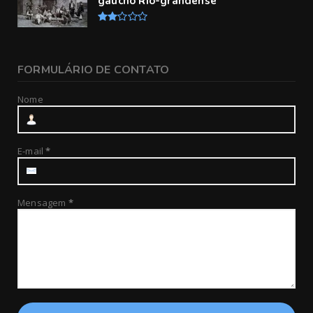
gaúcho Rio-grandense
FORMULÁRIO DE CONTATO
Nome
E-mail
*
Mensagem
*