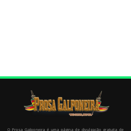
O Prosa Galponeira é uma página de divulgação gratuita de