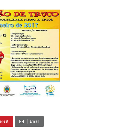
erest
Email