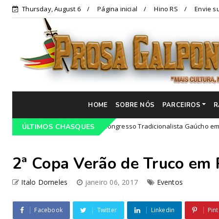
Thursday, August 6
Página inicial
Hino RS
Envie su
HOME
SOBRE NÓS
PARCEIROS
R
Programação do 68º Congresso Tradicionalista Gaúcho em Lajeado-
ÚLTIMOS CHASQUES
2ª Copa Verão de Truco em
Italo Dorneles
janeiro 06, 2017
Eventos
Facebook
Twitter
Linkedin
Pint