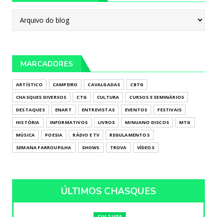
MARCADORES
ARTÍSTICO
CAMPEIRO
CAVALGADAS
CBTG
CHASQUES DIVERSOS
CTG
CULTURA
CURSOS E SEMINÁRIOS
DESTAQUES
ENART
ENTREVISTAS
EVENTOS
FESTIVAIS
HISTÓRIA
INFORMATIVOS
LIVROS
MINUANO DISCOS
MTG
MÚSICA
POESIA
RÁDIO E TV
REGULAMENTOS
SEMANA FARROUPILHA
SHOWS
TROVA
VÍDEOS
ÚLTIMOS CHASQUES