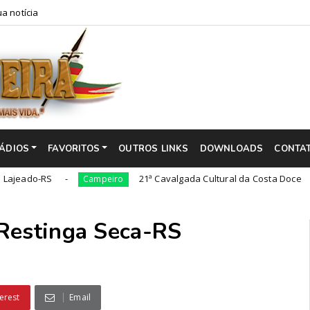
a notícia
ÁDIOS
FAVORITOS
OUTROS LINKS
DOWNLOADS
CONTA
RS
21ª Cavalgada Cultural da Costa Doce
Campeiro
Camp
 Restinga Seca-RS
erest
Email