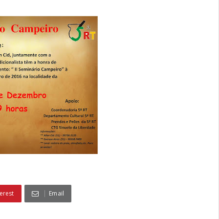
erest
Email