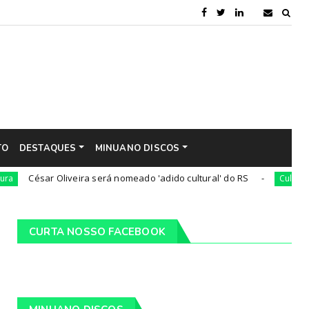
TO
DESTAQUES
MINUANO DISCOS
ar Oliveira será nomeado 'adido cultural' do RS
Num 03
Cultura
CURTA NOSSO FACEBOOK