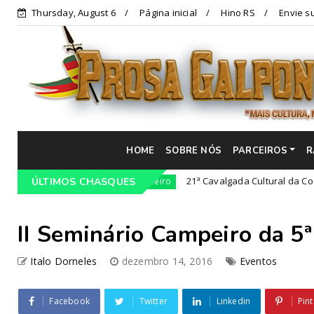
Thursday, August 6
Página inicial
Hino RS
Envie su
HOME
SOBRE NÓS
PARCEIROS
R
m Lajeado-RS
21ª Cavalgada Cultural da Costa Doce
ÚLTIMOS CHASQUES
Campeiro
II Seminário Campeiro da 5
Italo Dorneles
dezembro 14, 2016
Eventos
Facebook
Twitter
Linkedin
Pint