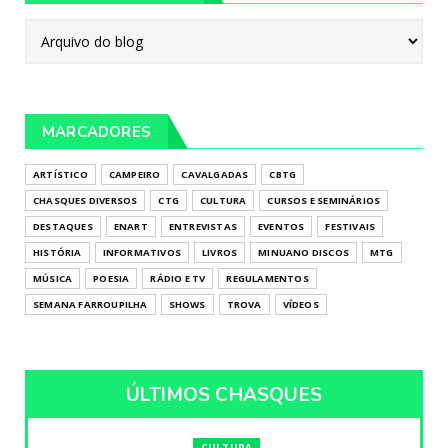
MARCADORES
ARTÍSTICO
CAMPEIRO
CAVALGADAS
CBTG
CHASQUES DIVERSOS
CTG
CULTURA
CURSOS E SEMINÁRIOS
DESTAQUES
ENART
ENTREVISTAS
EVENTOS
FESTIVAIS
HISTÓRIA
INFORMATIVOS
LIVROS
MINUANO DISCOS
MTG
MÚSICA
POESIA
RÁDIO E TV
REGULAMENTOS
SEMANA FARROUPILHA
SHOWS
TROVA
VÍDEOS
ÚLTIMOS CHASQUES