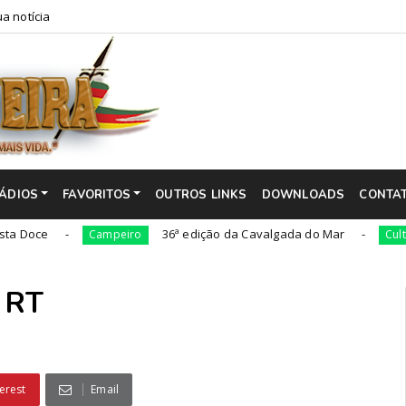
a notícia
ÁDIOS
FAVORITOS
OUTROS LINKS
DOWNLOADS
CONTA
36ª edição da Cavalgada do Mar
Cés
Campeiro
Cultura
ª RT
erest
Email