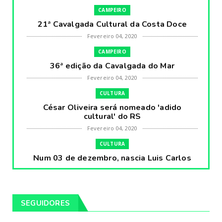
CAMPEIRO
21ª Cavalgada Cultural da Costa Doce
Fevereiro 04, 2020
CAMPEIRO
36ª edição da Cavalgada do Mar
Fevereiro 04, 2020
CULTURA
César Oliveira será nomeado 'adido
cultural' do RS
Fevereiro 04, 2020
CULTURA
Num 03 de dezembro, nascia Luis Carlos
Prestes, o Cavaleiro ...
Fevereiro 04, 2020
CULTURA
SEGUIDORES
Pintores da Temática Gauchesca - parte
VIII, por Léo Ribeir...