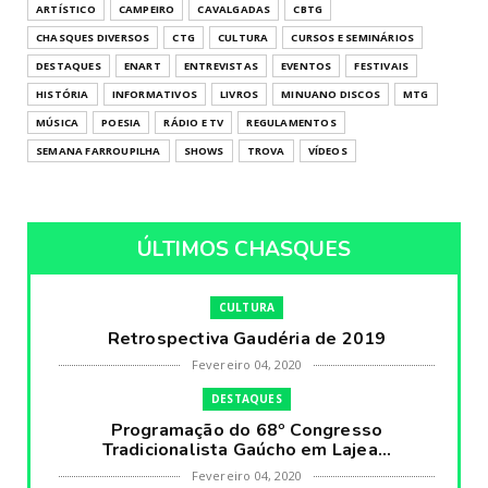
ARTÍSTICO
CAMPEIRO
CAVALGADAS
CBTG
CHASQUES DIVERSOS
CTG
CULTURA
CURSOS E SEMINÁRIOS
DESTAQUES
ENART
ENTREVISTAS
EVENTOS
FESTIVAIS
HISTÓRIA
INFORMATIVOS
LIVROS
MINUANO DISCOS
MTG
MÚSICA
POESIA
RÁDIO E TV
REGULAMENTOS
SEMANA FARROUPILHA
SHOWS
TROVA
VÍDEOS
ÚLTIMOS CHASQUES
CULTURA
Retrospectiva Gaudéria de 2019
Fevereiro 04, 2020
DESTAQUES
Programação do 68º Congresso
Tradicionalista Gaúcho em Lajea...
Fevereiro 04, 2020