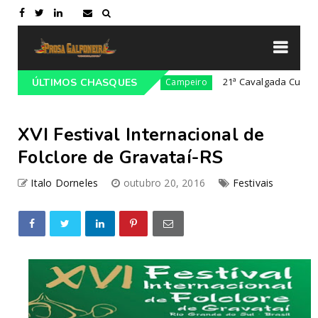
a Gaúcho em Lajeado-RS
21ª Cavalgada Cultural da C
ÚLTIMOS CHASQUES
Campeiro
XVI Festival Internacional de
Folclore de Gravataí-RS
Italo Dorneles
outubro 20, 2016
Festivais