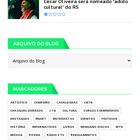
César Oliveira será nomeado 'adido
cultural' do RS
ARQUIVO DO BLOG
MARCADORES
ARTÍSTICO
CAMPEIRO
CAVALGADAS
CBTG
CHASQUES DIVERSOS
CTG
CULTURA
CURSOS E SEMINÁRIOS
DESTAQUES
ENART
ENTREVISTAS
EVENTOS
FESTIVAIS
HISTÓRIA
INFORMATIVOS
LIVROS
MINUANO DISCOS
MTG
MÚSICA
POESIA
RÁDIO E TV
REGULAMENTOS