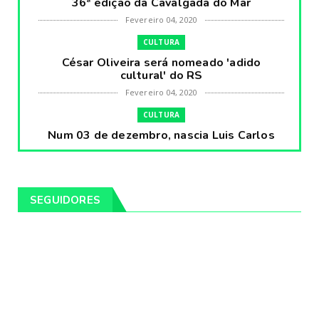
36ª edição da Cavalgada do Mar
Fevereiro 04, 2020
CULTURA
César Oliveira será nomeado 'adido
cultural' do RS
Fevereiro 04, 2020
CULTURA
Num 03 de dezembro, nascia Luis Carlos
Prestes, o Cavaleiro ...
Fevereiro 04, 2020
CULTURA
SEGUIDORES
Pintores da Temática Gauchesca - parte
VIII, por Léo Ribeir...
Fevereiro 04, 2020
CULTURA
Num dia 02 de janeiro de 1989 morria o
cantor missioneiro
Fevereiro 04, 2020