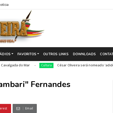
otícia
ÁDIOS
FAVORITOS
OUTROS LINKS
DOWNLOADS
CONTA
da do Mar
César Oliveira será nomeado 'adido cultural'
Cultura
Lambari" Fernandes
erest
Email