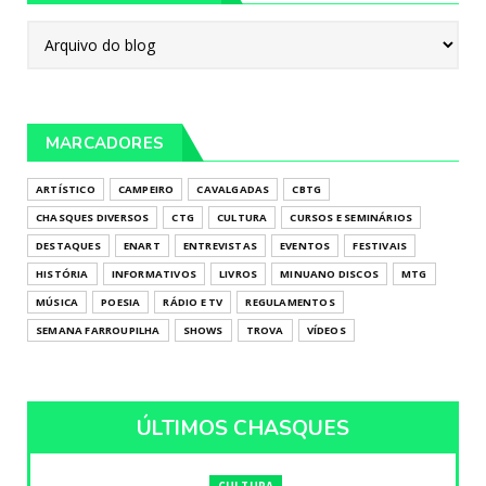
MARCADORES
ARTÍSTICO
CAMPEIRO
CAVALGADAS
CBTG
CHASQUES DIVERSOS
CTG
CULTURA
CURSOS E SEMINÁRIOS
DESTAQUES
ENART
ENTREVISTAS
EVENTOS
FESTIVAIS
HISTÓRIA
INFORMATIVOS
LIVROS
MINUANO DISCOS
MTG
MÚSICA
POESIA
RÁDIO E TV
REGULAMENTOS
SEMANA FARROUPILHA
SHOWS
TROVA
VÍDEOS
ÚLTIMOS CHASQUES