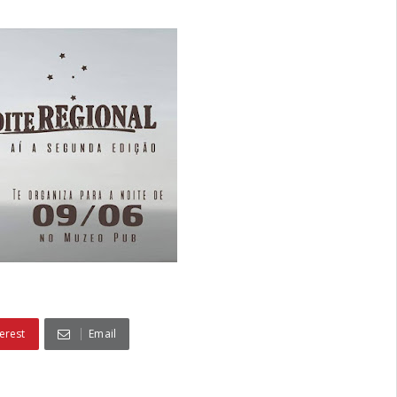
erest
Email