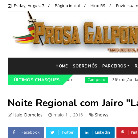
Friday, August 7
Página inicial
Hino RS
Envie sua n
HOME
SOBRE NÓS
PARCEIROS
R
gada Cultural da Costa Doce
36ª edição da Cavalga
ÚLTIMOS CHASQUES
Campeiro
Noite Regional com Jairo "
Italo Dorneles
maio 11, 2016
Shows
Facebook
Twitter
Linkedin
Pint