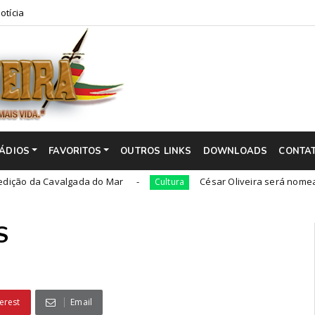
otícia
ÁDIOS
FAVORITOS
OUTROS LINKS
DOWNLOADS
CONTA
 Cavalgada do Mar
César Oliveira será nomeado 'adido c
Cultura
S
erest
Email