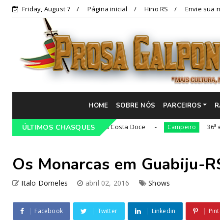
Friday, August 7
Página inicial
Hino RS
Envie sua n
HOME
SOBRE NÓS
PARCEIROS
R
21ª Cavalgada Cultural da Costa Doce
36ª edição da
ÚLTIMOS CHASQUES
Campeiro
Os Monarcas em Guabiju-R
Italo Dorneles
abril 02, 2016
Shows
Facebook
Twitter
Linkedin
Pint