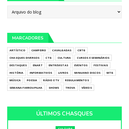
MARCADORES
ARTÍSTICO
CAMPEIRO
CAVALGADAS
CBTG
CHASQUES DIVERSOS
CTG
CULTURA
CURSOS E SEMINÁRIOS
DESTAQUES
ENART
ENTREVISTAS
EVENTOS
FESTIVAIS
HISTÓRIA
INFORMATIVOS
LIVROS
MINUANO DISCOS
MTG
MÚSICA
POESIA
RÁDIO E TV
REGULAMENTOS
SEMANA FARROUPILHA
SHOWS
TROVA
VÍDEOS
ÚLTIMOS CHASQUES