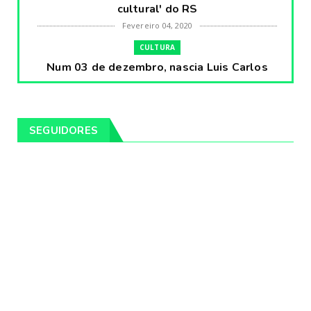
cultural' do RS
Fevereiro 04, 2020
CULTURA
Num 03 de dezembro, nascia Luis Carlos
Prestes, o Cavaleiro ...
Fevereiro 04, 2020
CULTURA
SEGUIDORES
Pintores da Temática Gauchesca - parte
VIII, por Léo Ribeir...
Fevereiro 04, 2020
CULTURA
Num dia 02 de janeiro de 1989 morria o
cantor missioneiro
Fevereiro 04, 2020
CAMPEIRO
Pelotas será sede da Festa Campeira do
Rio Grande do Sul
Fevereiro 04, 2020