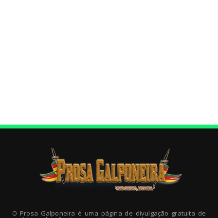
O Prosa Galponeira é uma página de divulgação gratuita de