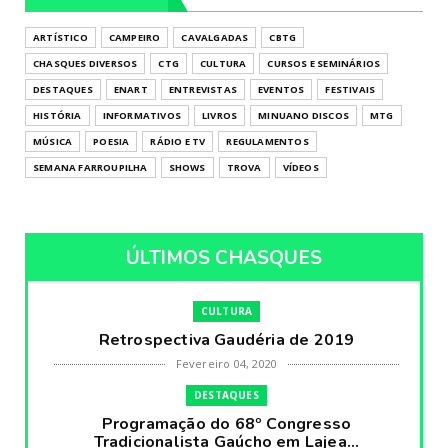
ARTÍSTICO
CAMPEIRO
CAVALGADAS
CBTG
CHASQUES DIVERSOS
CTG
CULTURA
CURSOS E SEMINÁRIOS
DESTAQUES
ENART
ENTREVISTAS
EVENTOS
FESTIVAIS
HISTÓRIA
INFORMATIVOS
LIVROS
MINUANO DISCOS
MTG
MÚSICA
POESIA
RÁDIO E TV
REGULAMENTOS
SEMANA FARROUPILHA
SHOWS
TROVA
VÍDEOS
ÚLTIMOS CHASQUES
CULTURA
Retrospectiva Gaudéria de 2019
Fevereiro 04, 2020
DESTAQUES
Programação do 68º Congresso
Tradicionalista Gaúcho em Lajea...