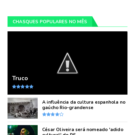
CHASQUES POPULARES NO MÊS
Truco
A influência da cultura espanhola no
gaúcho Rio-grandense
César Oliveira será nomeado 'adido
cultural' do RS