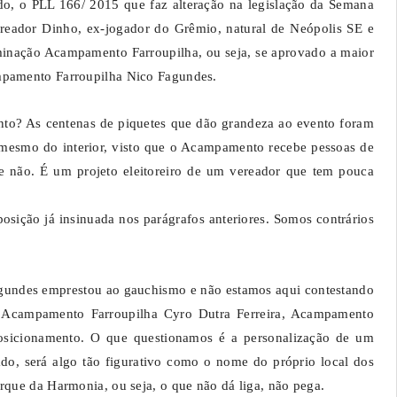
ado, o PLL 166/ 2015 que faz alteração na legislação da Semana
ereador Dinho, ex-jogador do Grêmio, natural de Neópolis SE e
inação Acampamento Farroupilha, ou seja, se aprovado a maior
ampamento Farroupilha Nico Fagundes.
nto? As centenas de piquetes que dão grandeza ao evento foram
é mesmo do interior, visto que o Acampamento recebe pessoas de
be não. É um projeto eleitoreiro de um vereador que tem pouca
ição já insinuada nos parágrafos anteriores. Somos contrários
gundes emprestou ao gauchismo e não estamos aqui contestando
 Acampamento Farroupilha Cyro Dutra Ferreira, Acampamento
sicionamento. O que questionamos é a personalização de um
o, será algo tão figurativo como o nome do próprio local dos
rque da Harmonia, ou seja, o que não dá liga, não pega.