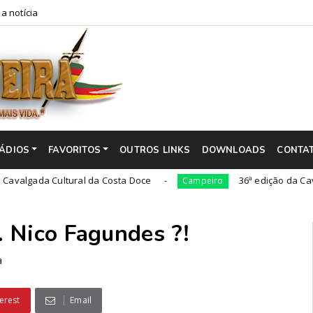
a notícia
ÁDIOS
FAVORITOS
OUTROS LINKS
DOWNLOADS
CONTA
a Cultural da Costa Doce
36ª edição da Cavalgada d
Campeiro
 Nico Fagundes ?!
a
erest
Email