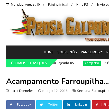
Monday, August 10
Página inicial
Hino RS
Envie su
HOME
SOBRE NÓS
PARCEIROS
R
Tradicionalista Gaúcho em Lajeado-RS
21ª Cavalgad
ÚLTIMOS CHASQUES
Campeiro
Acampamento Farroupilha...
Italo Dorneles
março 12, 2016
Semana Farroupilh
Facebook
Twitter
Linkedin
Pint