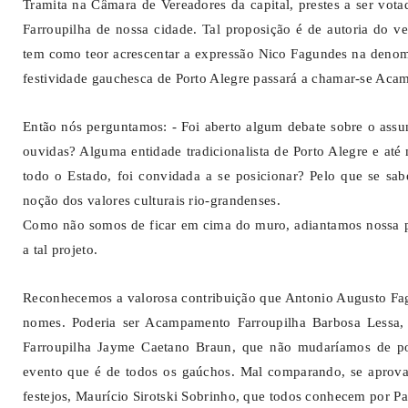
Tramita na Câmara de Vereadores da capital, prestes a ser vot
Farroupilha de nossa cidade. Tal proposição é de autoria do v
tem como teor acrescentar a expressão Nico Fagundes na denom
festividade gauchesca de Porto Alegre passará a chamar-se Ac
Então nós perguntamos: - Foi aberto algum debate sobre o assu
ouvidas? Alguma entidade tradicionalista de Porto Alegre e at
todo o Estado, foi convidada a se posicionar? Pelo que se sa
noção dos valores culturais rio-grandenses.
Como não somos de ficar em cima do muro, adiantamos nossa pos
a tal projeto.
Reconhecemos a valorosa contribuição que Antonio Augusto Fa
nomes. Poderia ser Acampamento Farroupilha Barbosa Lessa,
Farroupilha Jayme Caetano Braun, que não mudaríamos de po
evento que é de todos os gaúchos. Mal comparando, se aprovad
festejos, Maurício Sirotski Sobrinho, que todos conhecem por Pa