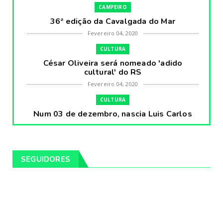
CAMPEIRO
36ª edição da Cavalgada do Mar
Fevereiro 04, 2020
CULTURA
César Oliveira será nomeado 'adido
cultural' do RS
Fevereiro 04, 2020
CULTURA
Num 03 de dezembro, nascia Luis Carlos
Prestes, o Cavaleiro ...
Fevereiro 04, 2020
CULTURA
SEGUIDORES
Pintores da Temática Gauchesca - parte
VIII, por Léo Ribeir...
Fevereiro 04, 2020
CULTURA
Num dia 02 de janeiro de 1989 morria o