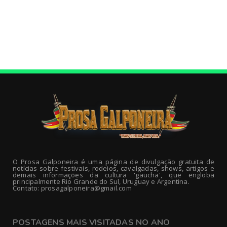
O Prosa Galponeira é uma página de divulgação gratuita de
notícias sobre festivais, rodeios, cavalgadas, shows, artigos e
demais informações da cultura 'gaucha', que engloba
principalmente Rio Grande do Sul, Uruguay e Argentina.
Contato: prosagalponeira@gmail.com
POSTAGENS MAIS VISITADAS NO ANO