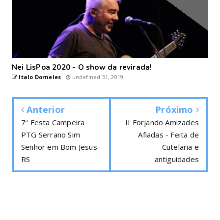
Nei LisPoa 2020 - O show da revirada!
Italo Dorneles
undefined 31, 2019
Anterior
Próximo
7ª Festa Campeira
II Forjando Amizades
PTG Serrano Sim
Afiadas - Feita de
Senhor em Bom Jesus-
Cutelaria e
RS
antiguidades