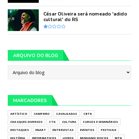
César Oliveira será nomeado 'adido
cultural' do RS
ARQUIVO DO BLOG
MARCADORES
ARTÍSTICO
CAMPEIRO
CAVALGADAS
CBTG
CHASQUES DIVERSOS
CTG
CULTURA
CURSOS E SEMINÁRIOS
DESTAQUES
ENART
ENTREVISTAS
EVENTOS
FESTIVAIS
HISTÓRIA
INFORMATIVOS
LIVROS
MINUANO DISCOS
MTG