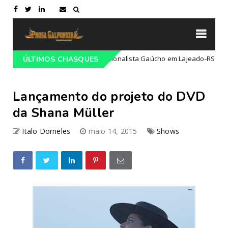
o do 68º Congresso Tradicionalista Gaúcho em Lajeado-RS
ÚLTIMOS CHASQUES
Camp
Lançamento do projeto do DVD
da Shana Müller
Italo Dorneles
maio 14, 2015
Shows