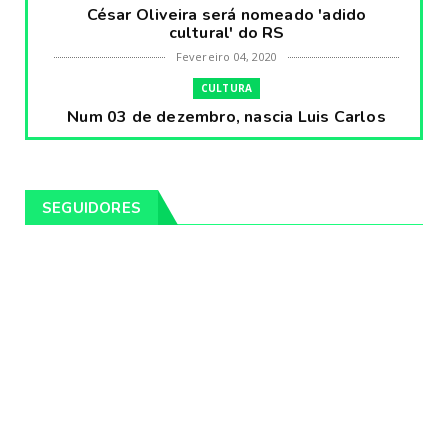
César Oliveira será nomeado 'adido
cultural' do RS
Fevereiro 04, 2020
CULTURA
Num 03 de dezembro, nascia Luis Carlos
Prestes, o Cavaleiro ...
Fevereiro 04, 2020
CULTURA
SEGUIDORES
Pintores da Temática Gauchesca - parte
VIII, por Léo Ribeir...
Fevereiro 04, 2020
CULTURA
Num dia 02 de janeiro de 1989 morria o
cantor missioneiro
Fevereiro 04, 2020
CAMPEIRO
Pelotas será sede da Festa Campeira do
Rio Grande do Sul