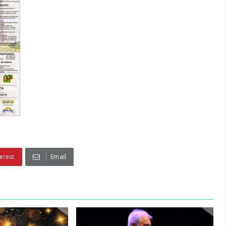
erest
Email