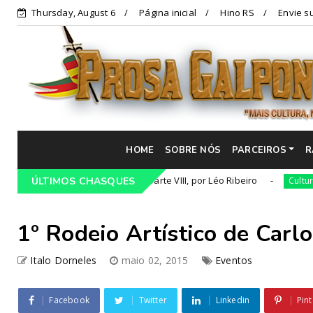
Thursday, August 6
Página inicial
Hino RS
Envie su
HOME
SOBRE NÓS
PARCEIROS
R
 Temática Gauchesca - parte VIII, por Léo Ribeiro
Num di
ÚLTIMOS CHASQUES
Cultura
1º Rodeio Artístico de Carl
Italo Dorneles
maio 02, 2015
Eventos
Facebook
Twitter
Linkedin
Pint