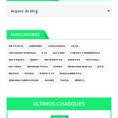
MARCADORES
ARTÍSTICO
CAMPEIRO
CAVALGADAS
CBTG
CHASQUES DIVERSOS
CTG
CULTURA
CURSOS E SEMINÁRIOS
DESTAQUES
ENART
ENTREVISTAS
EVENTOS
FESTIVAIS
HISTÓRIA
INFORMATIVOS
LIVROS
MINUANO DISCOS
MTG
MÚSICA
POESIA
RÁDIO E TV
REGULAMENTOS
SEMANA FARROUPILHA
SHOWS
TROVA
VÍDEOS
ÚLTIMOS CHASQUES