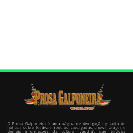
O Prosa Galponeira é uma página de divulgação gratuita de
notícias sobre festivais, rodeios, cavalgadas, shows, artigos e
demais informações da cultura 'gaucha', que engloba