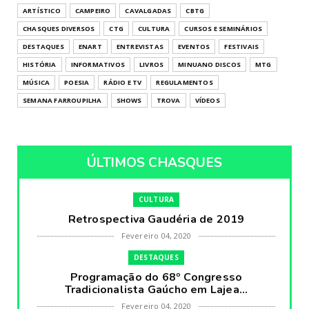
ARTÍSTICO
CAMPEIRO
CAVALGADAS
CBTG
CHASQUES DIVERSOS
CTG
CULTURA
CURSOS E SEMINÁRIOS
DESTAQUES
ENART
ENTREVISTAS
EVENTOS
FESTIVAIS
HISTÓRIA
INFORMATIVOS
LIVROS
MINUANO DISCOS
MTG
MÚSICA
POESIA
RÁDIO E TV
REGULAMENTOS
SEMANA FARROUPILHA
SHOWS
TROVA
VÍDEOS
ÚLTIMOS CHASQUES
CULTURA
Retrospectiva Gaudéria de 2019
Fevereiro 04, 2020
DESTAQUES
Programação do 68º Congresso
Tradicionalista Gaúcho em Lajea...
Fevereiro 04, 2020