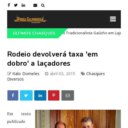
rogramação do 68º Congresso Tradicionalista Gaúcho em Lajeado-RS
ÚLTIMOS CHASQUES
Rodeio devolverá taxa 'em
dobro' a laçadores
Italo Dorneles
abril 03, 2015
Chasques
Diversos
Em texto
publicado