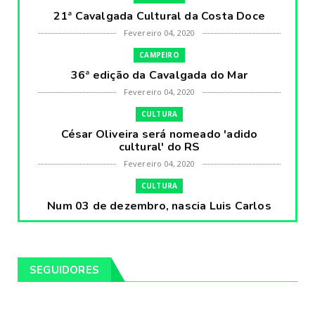
21ª Cavalgada Cultural da Costa Doce
Fevereiro 04, 2020
CAMPEIRO
36ª edição da Cavalgada do Mar
Fevereiro 04, 2020
CULTURA
César Oliveira será nomeado 'adido
cultural' do RS
Fevereiro 04, 2020
CULTURA
Num 03 de dezembro, nascia Luis Carlos
Prestes, o Cavaleiro ...
Fevereiro 04, 2020
CULTURA
SEGUIDORES
Pintores da Temática Gauchesca - parte
VIII, por Léo Ribeir...
Fevereiro 04, 2020