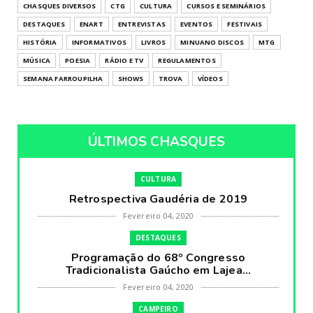
CHASQUES DIVERSOS
CTG
CULTURA
CURSOS E SEMINÁRIOS
DESTAQUES
ENART
ENTREVISTAS
EVENTOS
FESTIVAIS
HISTÓRIA
INFORMATIVOS
LIVROS
MINUANO DISCOS
MTG
MÚSICA
POESIA
RÁDIO E TV
REGULAMENTOS
SEMANA FARROUPILHA
SHOWS
TROVA
VÍDEOS
ÚLTIMOS CHASQUES
CULTURA
Retrospectiva Gaudéria de 2019
Fevereiro 04, 2020
DESTAQUES
Programação do 68º Congresso
Tradicionalista Gaúcho em Lajea...
Fevereiro 04, 2020
CAMPEIRO