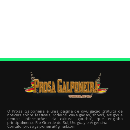
O Prosa Galponeira é uma página de divulgação gratuita de
notícias sobre festivais, rodeios, cavalgadas, shows, artigos e
demais informações da cultura 'gaucha', que engloba
principalmente Rio Grande do Sul, Uruguay e Argentina.
Contato: prosagalponeira@gmail.com