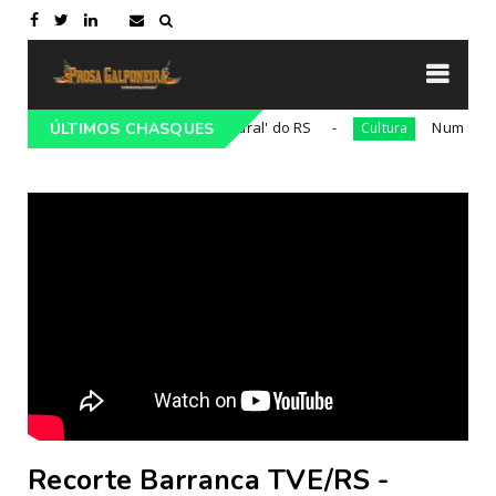
ira será nomeado 'adido cultural' do RS
Num 03 de deze
ÚLTIMOS CHASQUES
Cultura
Recorte Barranca TVE/RS -