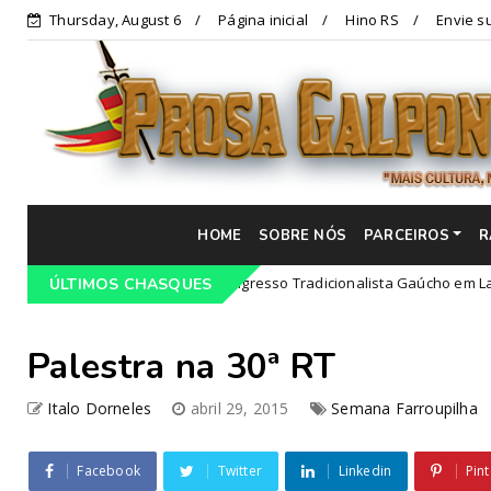
Thursday, August 6
Página inicial
Hino RS
Envie su
HOME
SOBRE NÓS
PARCEIROS
R
Programação do 68º Congresso Tradicionalista Gaúcho em Lajeado-RS
ÚLTIMOS CHASQUES
Palestra na 30ª RT
Italo Dorneles
abril 29, 2015
Semana Farroupilha
Facebook
Twitter
Linkedin
Pint