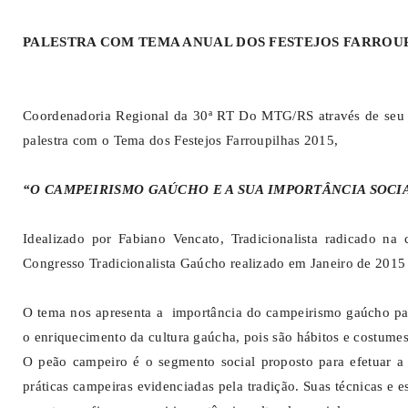
PALESTRA COM TEMA ANUAL DOS FESTEJOS FARROUP
Coordenadoria Regional da 30ª RT Do MTG/RS através de seu De
palestra com o Tema dos Festejos Farroupilhas 2015,
“O CAMPEIRISMO GAÚCHO E A SUA IMPORTÂNCIA SOCI
Idealizado por Fabiano Vencato, Tradicionalista radicado n
Congresso Tradicionalista Gaúcho realizado em Janeiro de 2015
O tema nos apresenta a importância do campeirismo gaúcho para
o enriquecimento da cultura gaúcha, pois são hábitos e costume
O peão campeiro é o segmento social proposto para efetuar a
práticas campeiras evidenciadas pela tradição. Suas técnicas e es