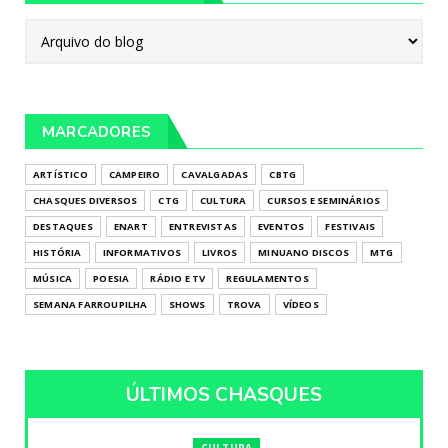
MARCADORES
ARTÍSTICO
CAMPEIRO
CAVALGADAS
CBTG
CHASQUES DIVERSOS
CTG
CULTURA
CURSOS E SEMINÁRIOS
DESTAQUES
ENART
ENTREVISTAS
EVENTOS
FESTIVAIS
HISTÓRIA
INFORMATIVOS
LIVROS
MINUANO DISCOS
MTG
MÚSICA
POESIA
RÁDIO E TV
REGULAMENTOS
SEMANA FARROUPILHA
SHOWS
TROVA
VÍDEOS
ÚLTIMOS CHASQUES