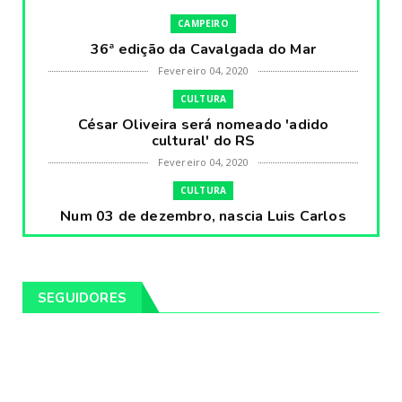
CAMPEIRO
36ª edição da Cavalgada do Mar
Fevereiro 04, 2020
CULTURA
César Oliveira será nomeado 'adido
cultural' do RS
Fevereiro 04, 2020
CULTURA
Num 03 de dezembro, nascia Luis Carlos
Prestes, o Cavaleiro ...
Fevereiro 04, 2020
CULTURA
SEGUIDORES
Pintores da Temática Gauchesca - parte
VIII, por Léo Ribeir...
Fevereiro 04, 2020
CULTURA
Num dia 02 de janeiro de 1989 morria o