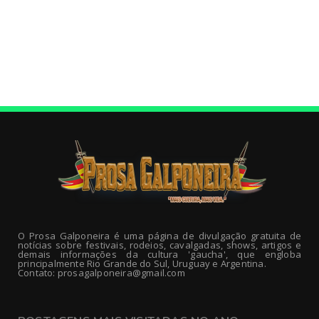
O Prosa Galponeira é uma página de divulgação gratuita de
notícias sobre festivais, rodeios, cavalgadas, shows, artigos e
demais informações da cultura 'gaucha', que engloba
principalmente Rio Grande do Sul, Uruguay e Argentina.
Contato: prosagalponeira@gmail.com