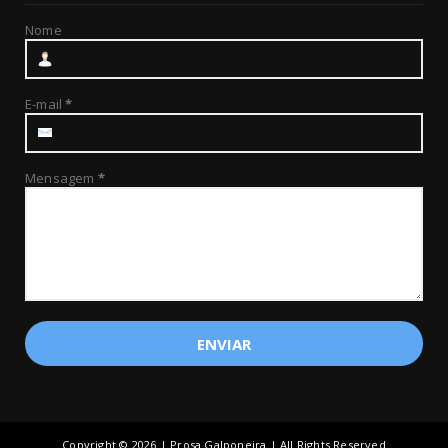
Nome
E-mail
*
Mensagem
*
Copyright ©
2026 | Prosa Galponeira | All Rights Reserved