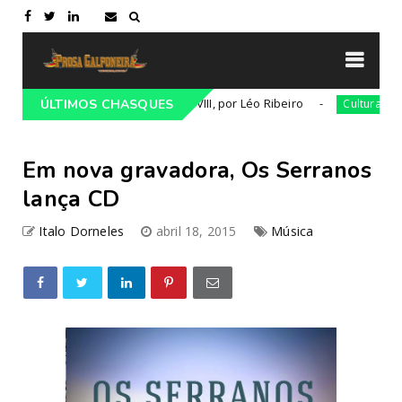
mática Gauchesca - parte VIII, por Léo Ribeiro
Num dia 
ÚLTIMOS CHASQUES
Cultura
Em nova gravadora, Os Serranos
lança CD
Italo Dorneles
abril 18, 2015
Música