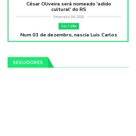
César Oliveira será nomeado 'adido
cultural' do RS
Fevereiro 04, 2020
CULTURA
Num 03 de dezembro, nascia Luis Carlos
Prestes, o Cavaleiro ...
Fevereiro 04, 2020
CULTURA
SEGUIDORES
Pintores da Temática Gauchesca - parte
VIII, por Léo Ribeir...
Fevereiro 04, 2020
CULTURA
Num dia 02 de janeiro de 1989 morria o
cantor missioneiro
Fevereiro 04, 2020
CAMPEIRO
Pelotas será sede da Festa Campeira do
Rio Grande do Sul