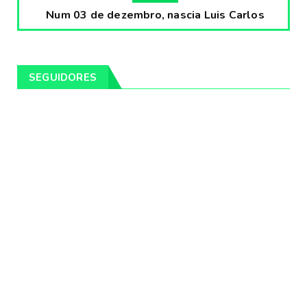
Num 03 de dezembro, nascia Luis Carlos
Prestes, o Cavaleiro ...
Fevereiro 04, 2020
CULTURA
SEGUIDORES
Pintores da Temática Gauchesca - parte
VIII, por Léo Ribeir...
Fevereiro 04, 2020
CULTURA
Num dia 02 de janeiro de 1989 morria o
cantor missioneiro
Fevereiro 04, 2020
CAMPEIRO
Pelotas será sede da Festa Campeira do
Rio Grande do Sul
Fevereiro 04, 2020
DESTAQUES
Os Fagundes farão 14 shows gratuitos nas