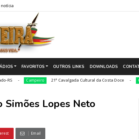
 notícia
ÁDIOS
FAVORITOS
OUTROS LINKS
DOWNLOADS
CONTA
21ª Cavalgada Cultural da Costa Doce
Campeiro
Campeiro
ão Simões Lopes Neto
erest
Email