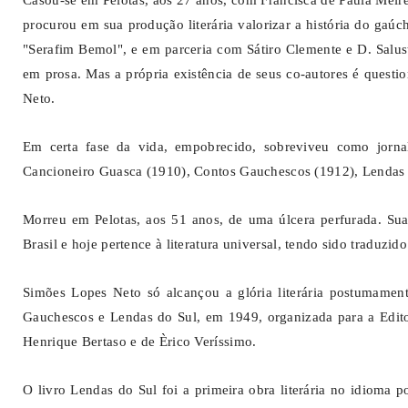
Casou-se em Pelotas, aos 27 anos, com Francisca de Paula Meire
procurou em sua produção literária valorizar a história do gaú
"Serafim Bemol", e em parceria com Sátiro Clemente e D. Salu
em prosa. Mas a própria existência de seus co-autores é quest
Neto.
Em certa fase da vida, empobrecido, sobreviveu como jornal
Cancioneiro Guasca (1910), Contos Gauchescos (1912), Lendas
Morreu em Pelotas, aos 51 anos, de uma úlcera perfurada. Sua 
Brasil e hoje pertence à literatura universal, tendo sido traduzido
Simões Lopes Neto só alcançou a glória literária postumament
Gauchescos e Lendas do Sul, em 1949, organizada para a Edit
Henrique Bertaso e de Èrico Veríssimo.
O livro Lendas do Sul foi a primeira obra literária no idioma 