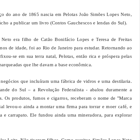
o do ano de 1865 nascia em Pelotas João Simões Lopes Neto,
aúcho a publicar um livro (Contos Gauchescos e lendas do Sul).
Neto era filho de Catão Bonifácio Lopes e Teresa de Freitas
os de idade, foi ao Rio de Janeiro para estudar. Retornando ao
ixou-se em sua terra natal, Pelotas, então rica e próspera pelas
charqueadas que lhe davam a base econômica.
negócios que incluíram uma fábrica de vidros e uma destilaria.
ande do Sul – a Revolução Federalista - abalou duramente a
os. Os produtos, fumos e cigarros, receberam o nome de "Marca
ial levou-o ainda a montar uma firma para torrar e moer café, e
 e carrapato. Ele fundou ainda uma mineradora, para explorar