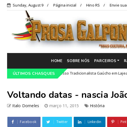
Sunday, August 9
Página inicial
Hino RS
Envie sua
HOME
SOBRE NÓS
PARCEIROS
R
ogramação do 68º Congresso Tradicionalista Gaúcho em Lajeado-RS
ÚLTIMOS CHASQUES
Voltando datas - nascia Jo
Italo Dorneles
março 11, 2015
História
Facebook
Twitter
Linkedin
Pint