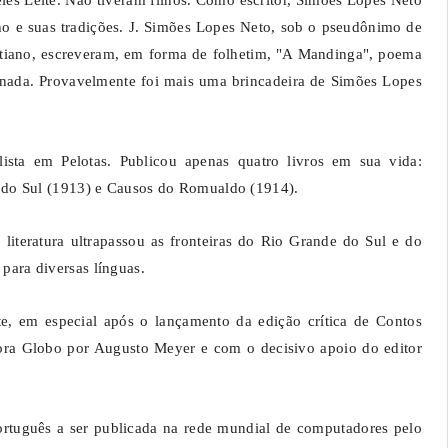
les Leite. Não tiveram filhos. Como escritor, Simões Lopes Neto
cho e suas tradições. J. Simões Lopes Neto, sob o pseudônimo de
stiano, escreveram, em forma de folhetim, "A Mandinga", poema
ionada. Provavelmente foi mais uma brincadeira de Simões Lopes
ista em Pelotas. Publicou apenas quatro livros em sua vida:
 do Sul (1913) e Causos do Romualdo (1914).
literatura ultrapassou as fronteiras do Rio Grande do Sul e do
 para diversas línguas.
e, em especial após o lançamento da edição crítica de Contos
ora Globo por Augusto Meyer e com o decisivo apoio do editor
português a ser publicada na rede mundial de computadores pelo