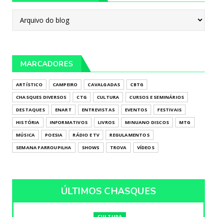
MARCADORES
ARTÍSTICO
CAMPEIRO
CAVALGADAS
CBTG
CHASQUES DIVERSOS
CTG
CULTURA
CURSOS E SEMINÁRIOS
DESTAQUES
ENART
ENTREVISTAS
EVENTOS
FESTIVAIS
HISTÓRIA
INFORMATIVOS
LIVROS
MINUANO DISCOS
MTG
MÚSICA
POESIA
RÁDIO E TV
REGULAMENTOS
SEMANA FARROUPILHA
SHOWS
TROVA
VÍDEOS
ÚLTIMOS CHASQUES