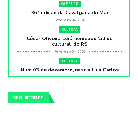
CAMPEIRO
36ª edição da Cavalgada do Mar
Fevereiro 04, 2020
CULTURA
César Oliveira será nomeado 'adido
cultural' do RS
Fevereiro 04, 2020
CULTURA
Num 03 de dezembro, nascia Luis Carlos
Prestes, o Cavaleiro ...
Fevereiro 04, 2020
CULTURA
SEGUIDORES
Pintores da Temática Gauchesca - parte
VIII, por Léo Ribeir...
Fevereiro 04, 2020
CULTURA
Num dia 02 de janeiro de 1989 morria o