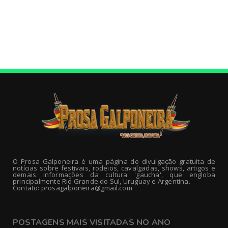
O Prosa Galponeira é uma página de divulgação gratuita de
notícias sobre festivais, rodeios, cavalgadas, shows, artigos e
demais informações da cultura 'gaucha', que engloba
principalmente Rio Grande do Sul, Uruguay e Argentina.
Contato: prosagalponeira@gmail.com
POSTAGENS MAIS VISITADAS NO ANO