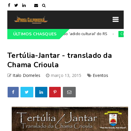
César Oliveira será nomeado 'adido cultural' do RS
Nu
ÚLTIMOS CHASQUES
Cultura
Tertúlia-Jantar - translado da
Chama Crioula
Italo Dorneles
março 13, 2015
Eventos