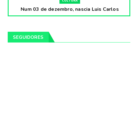
CULTURA
Num 03 de dezembro, nascia Luis Carlos
Prestes, o Cavaleiro ...
Fevereiro 04, 2020
CULTURA
SEGUIDORES
Pintores da Temática Gauchesca - parte
VIII, por Léo Ribeir...
Fevereiro 04, 2020
CULTURA
Num dia 02 de janeiro de 1989 morria o
cantor missioneiro
Fevereiro 04, 2020
CAMPEIRO
Pelotas será sede da Festa Campeira do
Rio Grande do Sul
Fevereiro 04, 2020
DESTAQUES
Os Fagundes farão 14 shows gratuitos nas