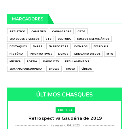
MARCADORES
ARTÍSTICO
CAMPEIRO
CAVALGADAS
CBTG
CHASQUES DIVERSOS
CTG
CULTURA
CURSOS E SEMINÁRIOS
DESTAQUES
ENART
ENTREVISTAS
EVENTOS
FESTIVAIS
HISTÓRIA
INFORMATIVOS
LIVROS
MINUANO DISCOS
MTG
MÚSICA
POESIA
RÁDIO E TV
REGULAMENTOS
SEMANA FARROUPILHA
SHOWS
TROVA
VÍDEOS
ÚLTIMOS CHASQUES
CULTURA
Retrospectiva Gaudéria de 2019
Fevereiro 04, 2020